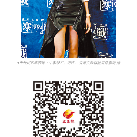
●王丹妮透露苦練「小李飛刀」絕技。 香港文匯報記者孫嘉蔚 攝