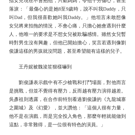
指女兒現在不會抱他，只黏媽媽，令他十分傷心，甚至
落淚：「最傷心的是她8至9歲時，說不叫我Daddy，只
叫Dad，但我很喜歡她叫我Daddy。」他坦言未敢想像
女兒將來拍拖的情況，不會心痛，只擔心她會遇到什麼
人，他唯一的要求是不想女兒被欺騙感情。雖然女兒暫
時對男生沒有興趣，但他已開始擔心，笑言若遇到像劉
俊謙這樣的男孩就沒問題，甚至希望能有這樣的兒子。
王丹妮被魏浚笙狠樣嚇到
劉俊謙表示戲中有不少槍戰和打鬥場面，對他而言
是挑戰，但並不覺得有壓力，反而越有壓力演得越差。
吳彥祖則透露，在合作前特別看過劉俊謙的《九龍城寨
之圍城》及《幻愛》，並大讚他：「這個人很有力量，
他不是在演戲，而是完全投入角色，那麼年輕就能做到
這點，非常難得，是一位很有特色的演員。」