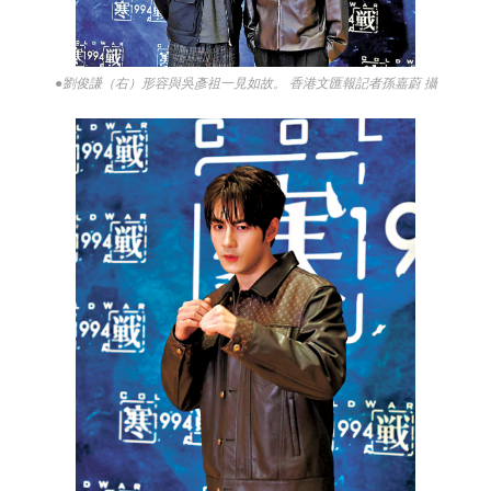
●劉俊謙（右）形容與吳彥祖一見如故。 香港文匯報記者孫嘉蔚 攝