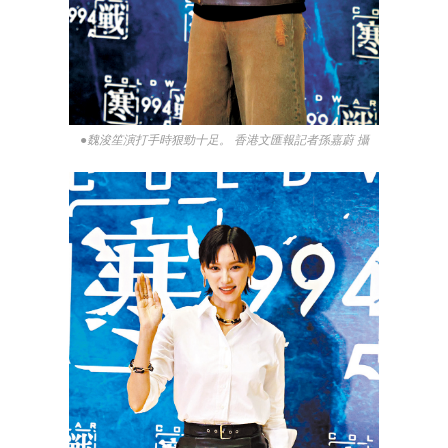
●魏浚笙演打手時狠勁十足。 香港文匯報記者孫嘉蔚 攝