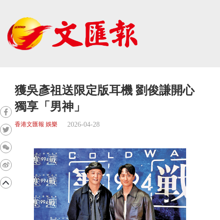
獲吳彥祖送限定版耳機 劉俊謙開心
獨享「男神」
2026-04-28
香港文匯報 娛樂