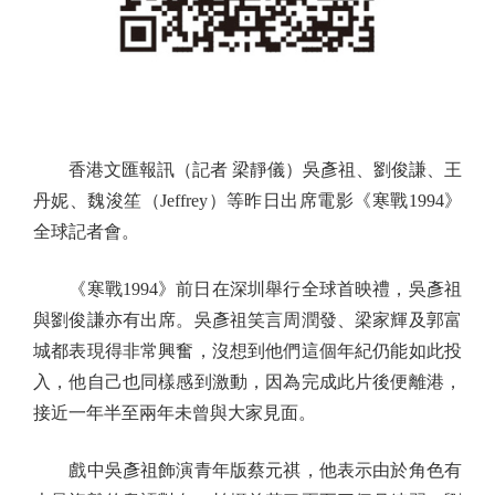
香港文匯報訊（記者 梁靜儀）吳彥祖、劉俊謙、王
丹妮、魏浚笙（Jeffrey）等昨日出席電影《寒戰1994》
全球記者會。
《寒戰1994》前日在深圳舉行全球首映禮，吳彥祖
與劉俊謙亦有出席。吳彥祖笑言周潤發、梁家輝及郭富
城都表現得非常興奮，沒想到他們這個年紀仍能如此投
入，他自己也同樣感到激動，因為完成此片後便離港，
接近一年半至兩年未曾與大家見面。
戲中吳彥祖飾演青年版蔡元祺，他表示由於角色有