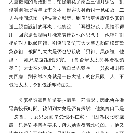
大量複雜的粵語對白，拍攝前花了兩至三個月練習。劉
俊謙則飾演青年版李文彬，形容與吳彥祖一見如故，二
人有共同話題，很快建立默契。劉俊謙更透露獲吳彥祖
送上親自設計的耳機，他笑說：「耳機好靚，我捨不得
用，回家還會親吻耳機來表達對他的思念！」他稱計劃
相約對方吃飯回禮。劉俊謙又笑言太太蔡思韵同樣喜歡
吳彥祖，被問到太太是否也想親吻「男神」吳彥祖，他
說：「她只是遠距離欣賞。（會否帶太太與吳彥祖聚
餐？）太太在外地工作，我自己先獨享！」吳彥祖則搞
笑回應，劉俊謙本身就是一份大禮，約會只限二人，不
包括太太，令劉俊謙即時面紅。
吳彥祖透露目前還要拍攝另一部電影，因此會在港
逗留較長時間。被問到女兒是否有投訴，他笑言自己是
「虎爸」，女兒反而享受他不在家：「因為我比較嚴
肅，只是對學業有要求，所以她覺得我比較凶。」他又