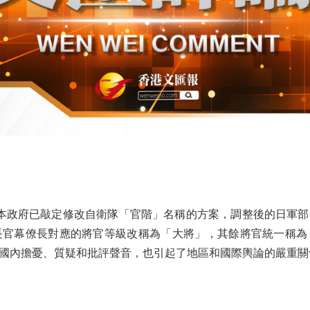
本政府已敲定修改自衛隊「官階」名稱的方案，調整後的日軍部
長官幕僚長對應的將官等級改稱為「大將」，其餘將官統一稱為
國內擔憂、質疑和批評聲音，也引起了地區和國際輿論的嚴重關