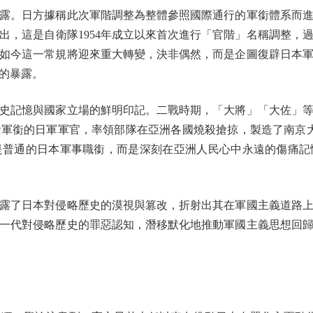
。日方據稱此次軍階調整為整體參照國際通行的軍銜體系而進
出，這是自衛隊1954年成立以來首次進行「官階」名稱調整，
如今這一常規將迎來重大轉變，決非偶然，而是企圖復辟日本
的暴露。
記憶與國家立場的鮮明印記。二戰時期，「大將」「大佐」等
軍銜的日軍軍官，率領部隊在亞洲各國燒殺搶掠，製造了南京大
是普通的日本軍事職銜，而是深刻在亞洲人民心中永遠的傷痛記
了日本對侵略歷史的漠視與篡改，折射出其在軍國主義道路上
一代對侵略歷史的罪惡認知，潛移默化地推動軍國主義思想回