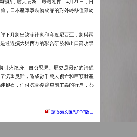
頻，膽大妄為，環環相扣。4月21日，日
此前，日本產軍事裝備成品的對外轉移僅限於
郎下月將出訪菲律賓和印度尼西亞，將與兩
標是通過擴大與西方的聯合研發和出口高攻擊
將引火燒身、自食惡果。歷史是最好的清醒
來了沉重災難，造成數千萬人傷亡和巨額財產
的絆腳石，任何試圖復辟軍國主義的行為，都
讀香港文匯報PDF版面