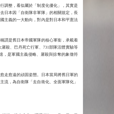
行調整，看似屬於「制度化優化」，其實是
過去日本因「自衛隊非軍隊」的相關規定，長
軍國主義的一大動向，對內是對日本和平憲法
稱謂是舊日本帝國軍隊的核心軍銜，承載着
屠殺、巴丹死亡行軍、731部隊活體實驗等
憶，是軍國主義侵略、屠殺與掠奪的象徵符
愈走愈遠的頑固姿態。日本當局將舊日軍的
歸主流，為自衛隊「去自衛化、全面軍隊化」