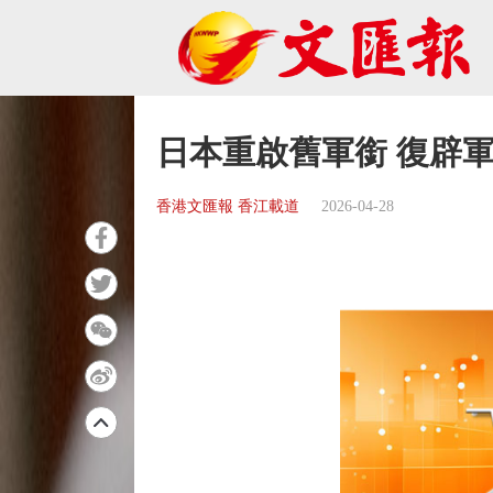
日本重啟舊軍銜 復辟
香港文匯報 香江載道
2026-04-28