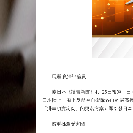
馬躍 資深評論員
據日本《讀賣新聞》4月25日報道，日
日本陸上、海上及航空自衛隊各自的最高
「掛羊頭賣狗肉」的更名方案立即引發日本
嚴重挑釁受害國