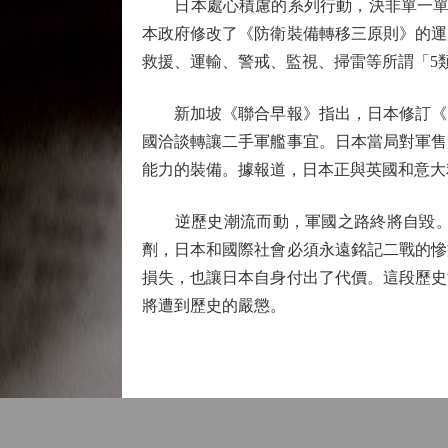
日本處心積慮的系列行動，決非單一單獨
本政府修改了《防衛裝備轉移三原則》的運
救援、運輸、警戒、監視、掃雷等所謂「5
新加坡《聯合早報》指出，日本修訂《防
國洽談轉讓二手軍艦事宜。日本當局對軍售
能力的裝備。據報道，日本正與英國和意大
逆歷史潮流而動，軍國之路終將自毀。歷
劑，日本和國際社會必須永遠銘記二戰的慘
損失，也讓日本自身付出了代價。這段歷史
將遭到歷史的嚴懲。