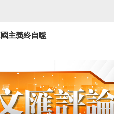
軍國主義終自噬