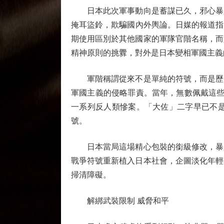
日本此次軍事動向是蓄謀已久，邪心暴露
掩耳盜鈴，欺騙國內外輿論。日媒的報道指
期使用區別於其他國家的軍隊官階名稱，而
精神原則的挑釁，對外是日本變相軍國主義
軍階稱謂從來不是單純的符號，而是歷史
軍國主義的侵略罪責。當年，無數佩戴這些
一系列反人類慘案。「大佐」二字早已不
號。
日本當局這場精心包裝的銜級修改，暴露
戰爭符號重新植入日本社會，企圖淡化年輕
掃清障礙。
解綁武裝限制 威脅和平