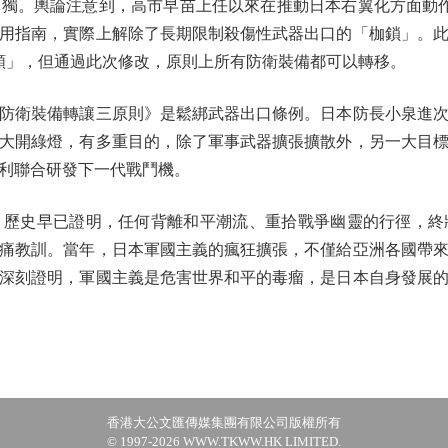
。輿論注意到，高市早苗上任以來在推動日本右翼化方面動作頻
用指南，實際上解除了長期限制殺傷性武器出口的「枷鎖」。
類」，但通過此次修改，原則上所有防衛裝備都可以轉移。
衛裝備轉讓三原則》是鬆綁武器出口條例。日本防長小泉進次
大開綠燈，有多重目的，除了軍事武器擴張擴散外，另一大目
利聯合研發下一代戰鬥機。
史早已證明，任何背離和平潮流、重拾戰爭幽靈的行徑，終
痛教訓。當年，日本軍國主義的瘋狂擴張，不僅給亞洲各國帶
深刻證明，軍國主義是危害世界和平的毒瘤，是日本自身發展
香港大公文匯傳媒集團有限公司版權所有
© 1997-2026 WWW.TKWW.HK LIMITED.