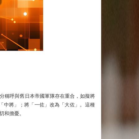
分稱呼與舊日本帝國軍隊存在重合，如擬將
「中將」；將「一佐」改為「大佐」。這種
切和擔憂。