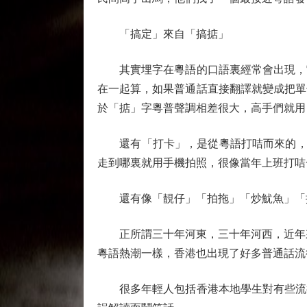
「搞定」來自「搞掂」
其實埋字在粵語的口語裏經常會出現，它
在一起算，如果普通話直接翻譯就變成把單
於「掂」字粵普聲調相差很大，高手們就用
還有「打卡」，是從粵語打咭而來的，咭是
走到哪裏就用⼿機拍照，很像當年上班打咭
還有像「靚仔」「拍拖」「炒魷魚」「撐
正所謂三十年河東，三十年河西，近年來
粵語熱潮一樣，香港也出現了好多普通話流
很多年輕人包括香港本地學生對有些流行