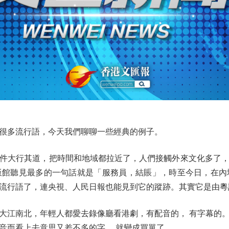
多流行語，今天我們聊聊一些經典的例子。
大行其道，把時間和地域都拉近了，人們接觸外來文化多了，
飯館聽見最多的一句話就是「服務員，結賬」，時至今日，在內
流行語了，連央視、人民日報也能見到它的蹤跡。其實它是由粵
江南北，年輕人都愛去錄像廳看港劇，有配音的， 有字幕的。
音而看上去意思又差不多的字， 就變成買單了。