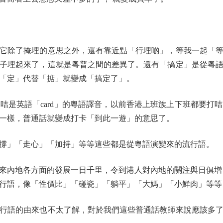
除了掩埋的意思之外，還有靠近點「行埋啲」，等我一起「等
子埋起來了，這就是粵普之間的差異了。還有「搞定」是從粵
「定」代替「掂」就變成「搞定了」。
英語「card」的粵語譯音，以前香港上班族上下班都要打
一樣，普通話就變成打卡「到此一遊」的意思了。
」「走心」「加持」等等這些都是從粵語演變來的流行語。
內地各方面的發展一日千里，令到港人對內地的關注與日俱增，
行語，像「性價比」「碰瓷」「躺平」「大媽」「小鮮肉」等等
語的由來也不太了解，對於我們這些普通話教師來說應該多了