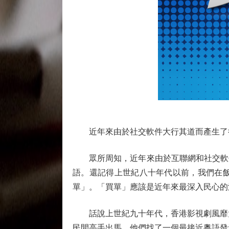
近年來由於社交軟件大行其道而產生了很
眾所周知，近年來由於互聯網和社交軟件
語。還記得上世紀八十年代以前，我們在
單」。「買單」應該是近年來最深入民心的
話說上世紀九十年代，香港影視劇風靡大
民間高手出馬，他們找了一個最接近粵語發