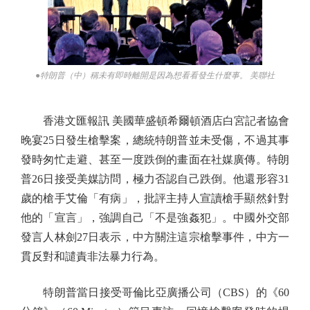
●特朗普（中）稱未有即時離開是因為想看看發生什麼事。 美聯社
香港文匯報訊 美國華盛頓希爾頓酒店白宮記者協會
晚宴25日發生槍擊案，總統特朗普並未受傷，不過其事
發時匆忙走避、甚至一度跌倒的畫面在社媒廣傳。特朗
普26日接受美媒訪問，極力否認自己跌倒。他還形容31
歲的槍手艾倫「有病」，批評主持人宣讀槍手顯然針對
他的「宣言」，強調自己「不是強姦犯」。中國外交部
發言人林劍27日表示，中方關注這宗槍擊事件，中方一
貫反對和譴責非法暴力行為。
特朗普當日接受哥倫比亞廣播公司（CBS）的《60