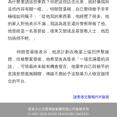
為什麼要讀這些東西？你把這些話念出來，就好像我與
這些內容有關一樣。」特朗普還稱，自己覺得槍手非常
極端如同瘋子：「從他寫的東西看，他經歷了很多。他
的家人對他表示不滿，我認為甚至還向警察舉報了他。
他曾經是一名基督徒，後來又變成反基督教人士，他恐
怕病得不輕。」
特朗普最後表示，他原計劃在晚宴上猛烈抨擊媒
體，但槍擊案發後，他希望改為發表「一場充滿愛的演
說」，可惜最終未能有機會發言。他重申自己與槍手的
意識形態毫無關聯，傳媒不應給予這類暴力人物宣揚理
念的平台。
讀香港文匯報PDF版面
香港大公文匯傳媒集團有限公司版權所有
© 1997-2026 WWW.TKWW.HK LIMITED.