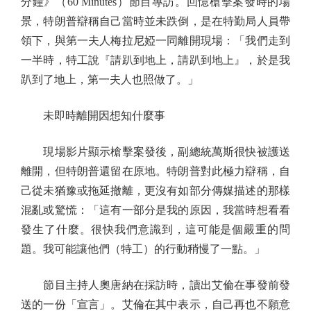
分鐘》（60 Minutes）節目專訪。回憶槍擊案發時的場
景，特朗普辯稱自己當時並未跌倒，是在特勤局人員帶
領下，與第一夫人梅拉尼婭一同離開現場：「我們走到
一半時，特工說『請趴到地上，請趴到地上』，於是我
趴到了地上，第一夫人也照做了。」
未即時離開因想知什麼事
現場影片顯示槍擊案發後，副總統萬斯很快被護送
離開，但特朗普還留在原地。特朗普對此極力辯稱，自
己從未猶豫或拖延撤離，更沒有如部分傳媒描述的那樣
混亂或驚慌：「這有一部分是我的原因，我當時想看看
發生了什麼。很快我們意識到，這可能是個嚴重的問
題。我可能讓他們（特工）的行動稍慢了一點。」
節目主持人奧唐納在採訪時，讀出艾倫在事發前發
送的一份「宣言」。艾倫在其中表示，自己再也不願意