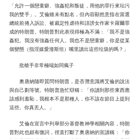
「允許一個戀童癖、強姦犯和叛徒，用他的罪行來玷污
我的雙手」。艾倫雖未有點名，但內容顯然意指在當選
總統前捲入訴訟、被裁定性虐待和誹謗女作家卡羅爾罪
成的特朗普。特朗普對此表現得極為不滿：「我不是強
姦犯。我沒有強姦任何人。我也不是戀童癖，你是從某
個變態（指淫媒愛潑斯坦）嘴里讀出這些垃圾的嗎？」
批槍手非常極端如同瘋子
奧唐納隨即質問特朗普，是否潛意識將艾倫的說法
與自己劃等號。特朗普急忙辯稱：「你讀到那些東西應
該感到羞恥，我根本不是那種人，你不該在節目上提到
這些。你真丟人。」
艾倫在宣言中列舉部分基督教神學相關內容，特朗
普對此也頗有微詞，徑直打斷了奧唐納的宣讀稱：「你