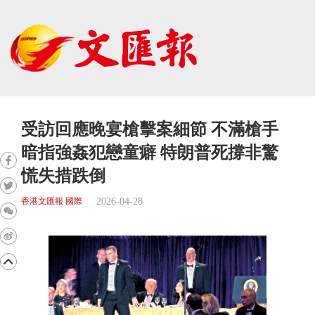
受訪回應晚宴槍擊案細節 不滿槍手
暗指強姦犯戀童癖 特朗普死撐非驚
慌失措跌倒
2026-04-28
香港文匯報 國際