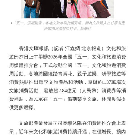
●「五一」假期臨近，各地文旅市場持續升溫。圖為文旅達人在甘肅省定
西市渭河源景區打卡。新華社
香港文匯報訊（記者 江鑫嫻 北京報道）文化和旅
遊部27日上午舉辦2026年全國「五一」文化和旅遊消費
周媒體推介會，正式啟動全國「五一」文化和旅遊消費
周活動。各地將圍繞踏青賞花、親子遊樂、研學旅遊等
消費熱點推出應季文旅產品和活動，舉辦約1.37萬場次
文旅消費活動，發放超2.84億元（人民幣）消費券等消
費補貼，為民眾在「五一」假期樂享文旅、休閒度假提
供更多選擇。
文旅部產業發展司司長繆沐陽在消費周推介會上表
示，近年來文化和旅遊消費持續升溫，在穩增長、擴內