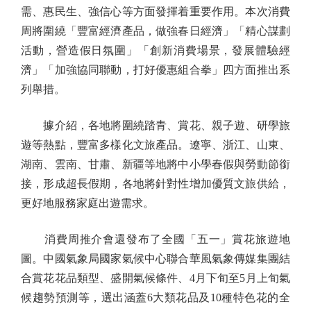
需、惠民生、強信心等方面發揮着重要作用。本次消費
周將圍繞「豐富經濟產品，做強春日經濟」「精心謀劃
活動，營造假日氛圍」「創新消費場景，發展體驗經
濟」「加強協同聯動，打好優惠組合拳」四方面推出系
列舉措。
據介紹，各地將圍繞踏青、賞花、親子遊、研學旅
遊等熱點，豐富多樣化文旅產品。遼寧、浙江、山東、
湖南、雲南、甘肅、新疆等地將中小學春假與勞動節銜
接，形成超長假期，各地將針對性增加優質文旅供給，
更好地服務家庭出遊需求。
消費周推介會還發布了全國「五一」賞花旅遊地
圖。中國氣象局國家氣候中心聯合華風氣象傳媒集團結
合賞花花品類型、盛開氣候條件、4月下旬至5月上旬氣
候趨勢預測等，選出涵蓋6大類花品及10種特色花的全