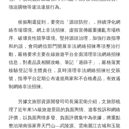
強迫購物等違法違規行為。
侯振剛還提到，要突出「源頭防控」，持續淨化網
絡市場環境。網上非法招徠、虛假宣傳嚴重擾亂市場秩
序、破壞良性競爭環境。堅持源頭治理，加強行政指導
和約談，會同網信部門開展非法網絡招徠專項整治行
動，嚴格要求主要在線旅遊平台全面清理非法網絡招徠
信息，對產品及相關攻略、筆記「過篩子」，嚴格落實
核驗登記等主體責任，及時清理非法網絡招徠社交賬
號，指導平台定期公布違規商家和不合格產品，有效遏
制網絡非法招徠。
另據文旅部資源開發司司長滿宏衛介紹，文旅部梳
理了近年來5A級旅遊景區的負面輿情、遊客投訴和網絡
評價，以負面輿情多發、負面評價集中為依據，將重點
整治湖南張家界天門山—武陵源、雲南麗江古城和玉龍