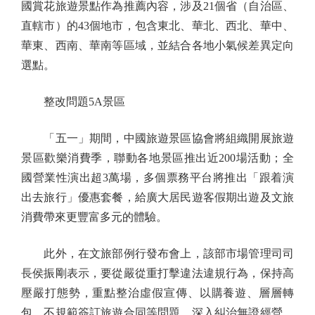
國賞花旅遊景點作為推薦內容，涉及21個省（自治區、
直轄市）的43個地市，包含東北、華北、西北、華中、
華東、西南、華南等區域，並結合各地小氣候差異定向
選點。
整改問題5A景區
「五一」期間，中國旅遊景區協會將組織開展旅遊
景區歡樂消費季，聯動各地景區推出近200場活動；全
國營業性演出超3萬場，多個票務平台將推出「跟着演
出去旅行」優惠套餐，給廣大居民遊客假期出遊及文旅
消費帶來更豐富多元的體驗。
此外，在文旅部例行發布會上，該部市場管理司司
長侯振剛表示，要從嚴從重打擊違法違規行為，保持高
壓嚴打態勢，重點整治虛假宣傳、以購養遊、層層轉
包、不規範簽訂旅遊合同等問題，深入糾治無證經營、