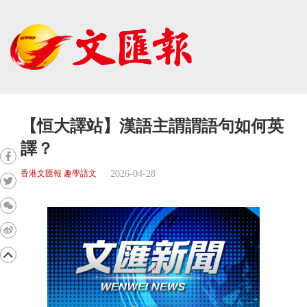
【恒大譯站】漢語主謂謂語句如何英
譯？
2026-04-28
香港文匯報 趣學語文