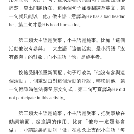
痛楚，突出問題所在。這兩個句子如要翻譯為英文，第
一句就只能以「他」做主語，意譯為He has a bad headac
he，第二句才是His head hurts a lot。
第二類大主語是受事，小主語是施事。比如「這個
活動他沒有參與」，大主語「這個活動」是小謂語「沒
有參與」的對象，而小主語「他」是施事者。
按施受關係重新調配，句子可改為「他沒有參與這
個活動」，側重點由對這個活動的評說，轉移到他。第
一句翻譯時無法保留原文句式，第二句可直譯為He did
not participate in this activity。
第三類大主語是施事，小主語是受事，把受事放在
動詞前面，起強調的作用。比如「他每一道題都會
做」，小謂語裏的動詞「做」在意念上支配小主語「每