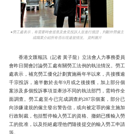
●勞工處表示，有需要時會巡查及會見投訴人並進行搜證，判斷外勞僱主
或職業介紹所有否出現違規情況。 資料圖片
香港文匯報訊（記者 黃子龍）立法會人力事務委員
會昨日開會討論勞工處有關勞工法例的執法情況。勞工
處表示，補充勞工優化計劃實施兩年半以來，共接獲逾
千宗投訴，逾半數於去年9月或之後接獲，加上部分個
案涉及多個投訴事項並牽涉不同的執法部門，需時作全
面調查。勞工處至今已完成調查約287宗個案，部分已
向涉嫌違規的僱主發出警告信，或向被定罪的僱主施加
行政制裁，包括暫停輸入勞工的資格、撤銷已獲輸入勞
工的批准，以及拒絕處理他們隨後提交的輸入勞工申請
等。