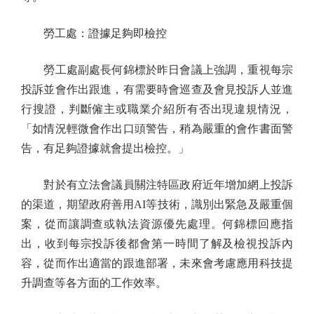
勞工處：證據足夠即檢控
勞工處副處長何錦標於昨日會議上強調，重視每宗
投訴並會作出跟進，有需要時會巡查及會見投訴人並進
行搜證，判斷僱主或職業介紹所有否出現違規情況，
「如情況輕微會作出口頭警告，稍為嚴重的會作書面警
告，有足夠證據就會提出檢控。」
對於有立法會議員關注特區政府近年增加網上投訴
的渠道，期望政府善用AI等技術，識別出緊急及嚴重個
案，從而讓調查或執法資源優先處理。何錦標回應指
出，收到每宗投訴後都會第一時間了解及檢視投訴內
容，從而作出適當的跟進部署，未來會考慮應用科技提
升調查等各方面的工作效率。