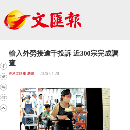
輸入外勞接逾千投訴 近300宗完成調
查
2026-04-28
香港文匯報 港聞