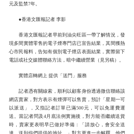
元及監禁7年。
●香港文匯報記者 李影
香港文匯報記者早前到油尖旺區一帶了解情況，發
現多間實體零售的電子煙專門店已宣告結業，其間獲熱
心市民報料，告知有個別電子煙店表面結業，實際留下
電話或社交媒體聯絡方法，暗中繼續營業（見另稿）。
實體店轉網上 提供「送門」服務
記者憑有關線索，順利以顧客身份透過微信聯絡該
網店賣家，對方表示有煙彈可以售賣，預計「星期一可
以派送」，又指記者訂單已滿500元，可以免運費運
送。當記者問及4月底法例實施後，對方能否繼續送貨
時，賣家更表明早已做好準備：「請放心，會安全送
達，送到你們提供的地址。」對方更進一步解釋，他們