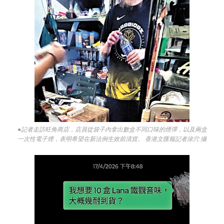
●記者走訪旺角商店，店員從袋子內拿出數盒不同口味的煙彈，以及兩盒
一次性電子煙，表明希望在新法例生效前清貨。 香港文匯報記者涂穴 攝