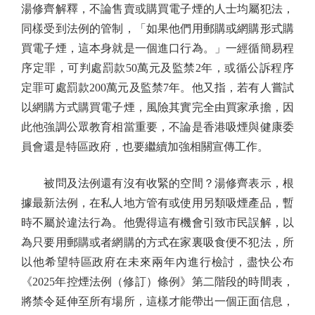
湯修齊解釋，不論售賣或購買電子煙的人士均屬犯法，
同樣受到法例的管制，「如果他們用郵購或網購形式購
買電子煙，這本身就是一個進口行為。」一經循簡易程
序定罪，可判處罰款50萬元及監禁2年，或循公訴程序
定罪可處罰款200萬元及監禁7年。他又指，若有人嘗試
以網購方式購買電子煙，風險其實完全由買家承擔，因
此他強調公眾教育相當重要，不論是香港吸煙與健康委
員會還是特區政府，也要繼續加強相關宣傳工作。
被問及法例還有沒有收緊的空間？湯修齊表示，根
據最新法例，在私人地方管有或使用另類吸煙產品，暫
時不屬於違法行為。他覺得這有機會引致市民誤解，以
為只要用郵購或者網購的方式在家裏吸食便不犯法，所
以他希望特區政府在未來兩年內進行檢討，盡快公布
《2025年控煙法例（修訂）條例》第二階段的時間表，
將禁令延伸至所有場所，這樣才能帶出一個正面信息，