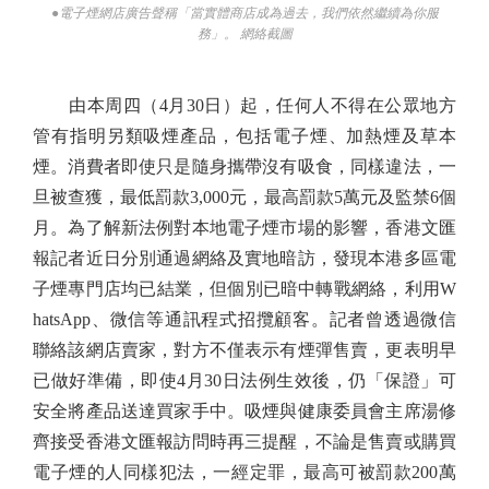
●電子煙網店廣告聲稱「當實體商店成為過去，我們依然繼續為你服
務」。 網絡截圖
由本周四（4月30日）起，任何人不得在公眾地方
管有指明另類吸煙產品，包括電子煙、加熱煙及草本
煙。消費者即使只是隨身攜帶沒有吸食，同樣違法，一
旦被查獲，最低罰款3,000元，最高罰款5萬元及監禁6個
月。為了解新法例對本地電子煙市場的影響，香港文匯
報記者近日分別通過網絡及實地暗訪，發現本港多區電
子煙專門店均已結業，但個別已暗中轉戰網絡，利用W
hatsApp、微信等通訊程式招攬顧客。記者曾透過微信
聯絡該網店賣家，對方不僅表示有煙彈售賣，更表明早
已做好準備，即使4月30日法例生效後，仍「保證」可
安全將產品送達買家手中。吸煙與健康委員會主席湯修
齊接受香港文匯報訪問時再三提醒，不論是售賣或購買
電子煙的人同樣犯法，一經定罪，最高可被罰款200萬