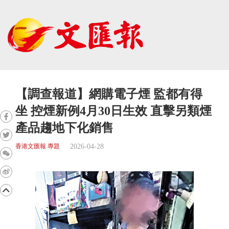
【調查報道】網購電子煙 監都有得
坐 控煙新例4月30日生效 直擊另類煙
產品趨地下化銷售
2026-04-28
香港文匯報 專題