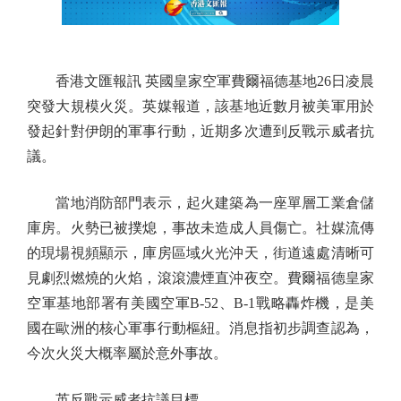
香港文匯報訊 英國皇家空軍費爾福德基地26日凌晨
突發大規模火災。英媒報道，該基地近數月被美軍用於
發起針對伊朗的軍事行動，近期多次遭到反戰示威者抗
議。
當地消防部門表示，起火建築為一座單層工業倉儲
庫房。火勢已被撲熄，事故未造成人員傷亡。社媒流傳
的現場視頻顯示，庫房區域火光沖天，街道遠處清晰可
見劇烈燃燒的火焰，滾滾濃煙直沖夜空。費爾福德皇家
空軍基地部署有美國空軍B-52、B-1戰略轟炸機，是美
國在歐洲的核心軍事行動樞紐。消息指初步調查認為，
今次火災大概率屬於意外事故。
英反戰示威者抗議目標