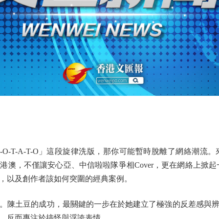
-T-A-T-O」這段旋律洗版，那你可能暫時脫離了網絡潮流
兩岸暨港澳，不僅讓安心亞、中信啦啦隊爭相Cover，更在網絡上
，以及創作者該如何突圍的經典案例。
陳土豆的成功，最關鍵的一步在於她建立了極強的反差感與辨
，反而專注於搞怪與浮誇表情。