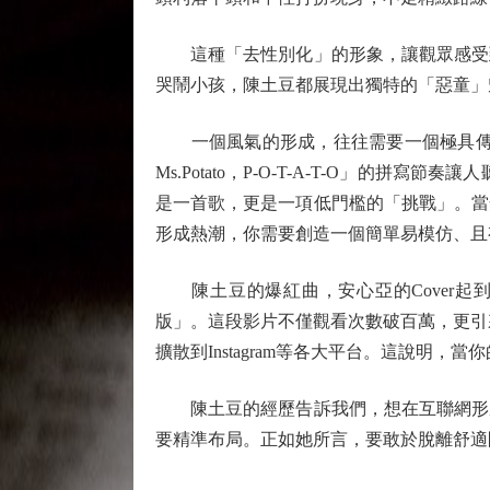
這種「去性別化」的形象，讓觀眾感受到
哭鬧小孩，陳土豆都展現出獨特的「惡童」
一個風氣的形成，往往需要一個極具傳播力的
Ms.Potato，P-O-T-A-T-O」
是一首歌，更是一項低門檻的「挑戰」。當
形成熱潮，你需要創造一個簡單易模仿、且
陳土豆的爆紅曲，安心亞的Cover起
版」。這段影片不僅觀看次數破百萬，更引
擴散到Instagram等各大平台。這說
陳土豆的經歷告訴我們，想在互聯網形成
要精準布局。正如她所言，要敢於脫離舒適