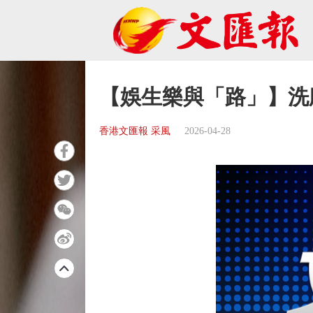
【娛生樂與「路」】洗腦單
香港文匯報 采風
2026-04-28