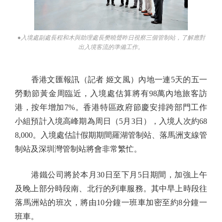
●入境處副處長程和木與助理處長樊曉聲昨日視察三個管制站，了解應對
出入境客流的準備工作。
香港文匯報訊（記者 姬文風）內地一連5天的五一
勞動節黃金周臨近，入境處估算將有98萬內地旅客訪
港，按年增加7%。香港特區政府節慶安排跨部門工作
小組預計入境高峰期為周日（5月3日），入境人次約68
8,000。入境處估計假期期間羅湖管制站、落馬洲支線管
制站及深圳灣管制站將會非常繁忙。
港鐵公司將於本月30日至下月5日期間，加強上午
及晚上部分時段南、北行的列車服務。其中早上時段往
落馬洲站的班次，將由10分鐘一班車加密至約8分鐘一
班車。