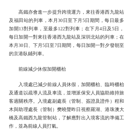
高鐵亦會進一步提升跨境運力，來往香港西九龍站
及福田站的列車，本月30日至下月5日期間，每日最多
加開13對列車，至最多122對列車；在下月4日及5日，
每日加開一對來往香港西九龍站及深圳北站的列車；在
本月30日、下月5日至7日期間，每日加開一對夕發朝至
的京港臥鋪列車。
前線減少休假加開櫃枱
入境處已減少前線人員休假，加開櫃枱、臨時櫃枱
及通道以疏導人流及車流，並增派保安人員協助維持旅
客過關秩序。入境處副處長（管制、簽證及證件）程和
木與助理處長（管制）樊曉聲昨日視察羅湖、港珠澳大
橋及高鐵西九龍管制站，了解應對出入境客流的準備工
作，並為前線人員打氣。