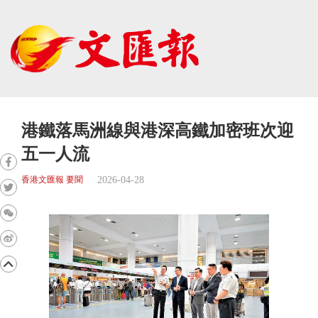
港鐵落馬洲線與港深高鐵加密班次迎
五一人流
2026-04-28
香港文匯報 要聞