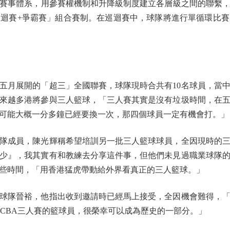
體系，用參賽權機制和升降級制度建立各層級之間的聯繫，可
迴賽+爭霸賽」組合賽制。在巡迴賽中，球隊將進行單循環比
月展開的「超三」全國聯賽，球隊現時合共有10名球員，當中
來越多港將參與三人籃球，「三人賽其實是沒有垃圾時間，在
可能大概一分多鐘已經要換一次，那四個球員一定有機會打。」
成員，陳光輝稱希望培訓另一批三人籃球球員，全因現時的三
少』，我其實有和教練去分享這件事，但他們未見過職業球隊
些時間，「用香港猛虎帶動給外界看真正的三人籃球。」
隊晉裕，他指出收到邀請時已經馬上接受，全因機會難得，「
加CBA三人賽的籃球員，很榮幸可以成為歷史的一部分。」