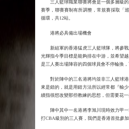
三人籃球職業聯賽將會是一個多層級的賽事
賽季，聯賽賽制有所調整，常規賽採取「巡
循環，共12站。
港將必具備出場機會
新組軍的香港猛虎三人籃球隊，將參戰五
光輝指今季目標是能夠排在中游，並希望越
是三人賽出場陣容的四個球員會不停輪換，
對於陣中的三名港將均並非三人籃球港隊
來是錯的，就是用錯方法所以經常都『輸少
續指很想改變那些教練的思想，但需要花一
陣中其中一名港將李旭川現時效力甲一球
打CBA級別的三人賽，我們是香港首批參