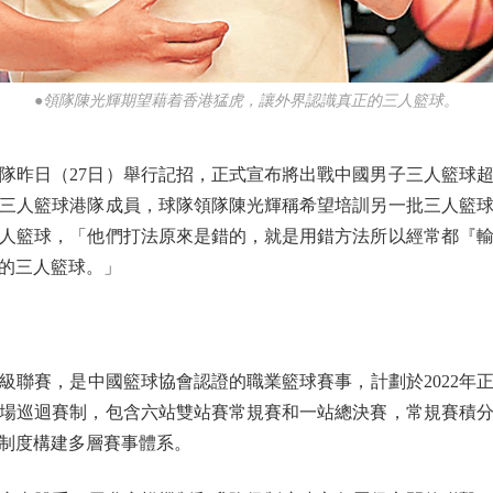
●領隊陳光輝期望藉着香港猛虎，讓外界認識真正的三人籃球。
昨日（27日）舉行記招，正式宣布將出戰中國男子三人籃球超
非三人籃球港隊成員，球隊領隊陳光輝稱希望培訓另一批三人籃
人籃球，「他們打法原來是錯的，就是用錯方法所以經常都『
的三人籃球。」
賽，是中國籃球協會認證的職業籃球賽事，計劃於2022年正式
場巡迴賽制，包含六站雙站賽常規賽和一站總決賽，常規賽積
制度構建多層賽事體系。