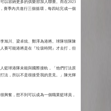
以容納更多的俱樂部加入聯賽。而在2023
賽，賽季內共進行三個循環，每四站完成一個
李旭川、梁卓炫、鄭澤為港將。球隊領隊陳
五人賽可能港將是在『垃圾時間』才去打，但
人籃球港隊未能與國際接軌，「他們打法原
的打法，所以不是很接受我的意見。」陳光輝
很興奮，想不到可以成為一個職業籃球員，