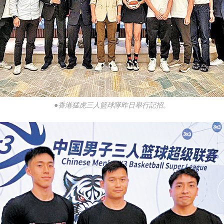
●香港猛虎三人籃球隊昨日舉行記招。