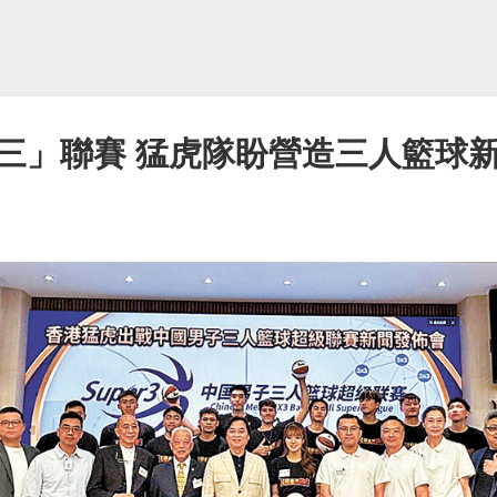
三」聯賽 猛虎隊盼營造三人籃球