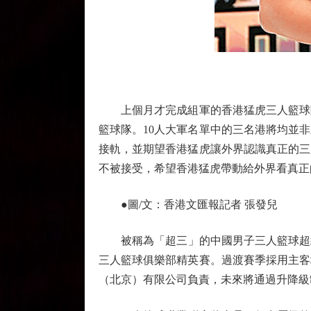
上個月才完成組軍的香港猛虎三人籃球隊
籃球隊。10人大軍名單中的三名港將均並
接軌，並期望香港猛虎讓外界認識真正的三
不被接受，希望香港猛虎帶動給外界看真正
●圖/文：香港文匯報記者 張發兒
被稱為「超三」的中國男子三人籃球超級聯
三人籃球俱樂部精英賽。過渡賽季採用主客
（北京）有限公司負責，未來將通過升降級