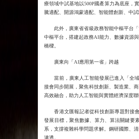
療領域中試基地以500P國產算力為底座，
騰適配、開源鴻蒙適配、智能體創新、中試
此外，廣東省省級政務智能中樞平台「灣
中樞平台，搭建起政務AI能力、數據資源
橋樑。
廣東向「AI應用第一省」跨越
當前，廣東人工智能發展已進入「全域全
接會同步開展，聚焦科技創新、製造業、商
高效融合，助力人工智能與實體經濟深度聯
香港文匯報記者從科技創新專題對接會上獲
發展目標，聚焦數據、算力、算法關鍵要素
系，支撐複雜科學問題求解。鋼研國際、清
滲透。