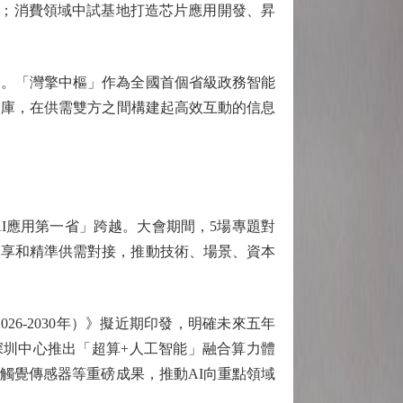
以上；消費領域中試基地打造芯片應用開發、昇
。「灣擎中樞」作為全國首個省級政務智能
品庫，在供需雙方之間構建起高效互動的信息
應用第一省」跨越。大會期間，5場專題對
分享和精準供需對接，推動技術、場景、資本
-2030年）》擬近期印發，明確未來五年
深圳中心推出「超算+人工智能」融合算力體
觸覺傳感器等重磅成果，推動AI向重點領域