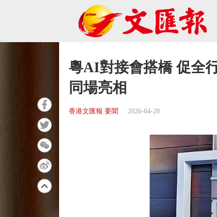
粵AI對接會搭橋 促全
同場亮相
香港文匯報 要聞
2026-04-28