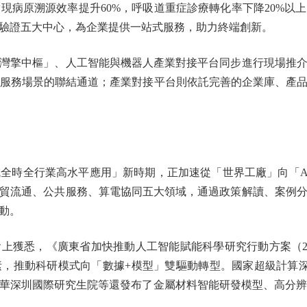
實現病原溯源效率提升60%，呼吸道重症診療轉化率下降20%
驗證五大中心，為企業提供一站式服務，助力終端創新。
擎中樞」、人工智能與機器人產業對接平台同步進行現場推介
與服務場景的聯結通道；產業對接平台則依託完善的企業庫、產
時全行業高水平應用」新時期，正加速從「世界工廠」向「AI
貿流通、公共服務、算電協同五大領域，通過政策解讀、案例
動。
悉，《廣東省加快推動人工智能賦能科學研究行動方案（2026
，推動科研模式向「數據+模型」雙驅動轉型。國家超級計算
華深圳國際研究生院等還發布了金屬材料智能研發模型、高分辨