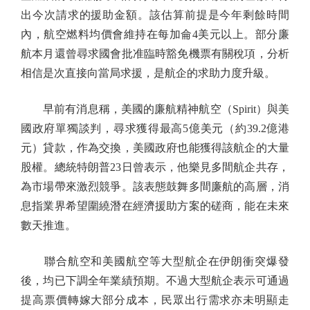
出今次請求的援助金額。該估算前提是今年剩餘時間
內，航空燃料均價會維持在每加侖4美元以上。部分廉
航本月還曾尋求國會批准臨時豁免機票有關稅項，分析
相信是次直接向當局求援，是航企的求助力度升級。
早前有消息稱，美國的廉航精神航空（Spirit）與美
國政府單獨談判，尋求獲得最高5億美元（約39.2億港
元）貸款，作為交換，美國政府也能獲得該航企的大量
股權。總統特朗普23日曾表示，他樂見多間航企共存，
為市場帶來激烈競爭。該表態鼓舞多間廉航的高層，消
息指業界希望圍繞潛在經濟援助方案的磋商，能在未來
數天推進。
聯合航空和美國航空等大型航企在伊朗衝突爆發
後，均已下調全年業績預期。不過大型航企表示可通過
提高票價轉嫁大部分成本，民眾出行需求亦未明顯走