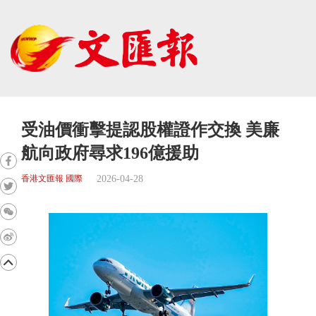
受油價衝擊提認股權證作交換 美廉
航向政府尋求196億援助
2026-04-28
香港文匯報 國際