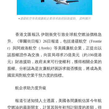
●邊疆航空等美國廉航企業尋求政府財政援助。 資料圖片
香港文匯報訊 伊朗衝突引致全球航空燃油價格急
升。《華爾街日報》26日報道，包括邊疆航空（Frontie
r）與阿維洛航空（Avelo）等美國廉航企業，正提出以
認股權證作為交換，向當局尋求25億美元（約196億港
元）財政援助，政府未來可行使權利，獲得相關企業的
股權。分析認為是次廉航紓困訴求能否獲批，將成為美
國當局對航空業干預力度的指標。
航企求助力度升級
報道引述知情人士透露，美國各間廉航估算今年航
空燃油的最新開支，計算其與年初預計額度的差額，得