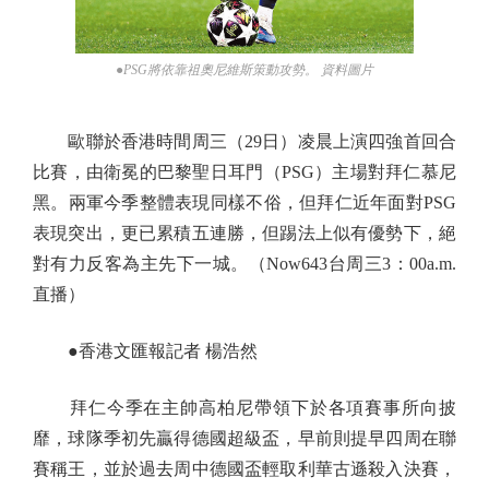
●PSG將依靠祖奧尼維斯策動攻勢。 資料圖片
歐聯於香港時間周三（29日）凌晨上演四強首回合
比賽，由衛冕的巴黎聖日耳門（PSG）主場對拜仁慕尼
黑。兩軍今季整體表現同樣不俗，但拜仁近年面對PSG
表現突出，更已累積五連勝，但踢法上似有優勢下，絕
對有力反客為主先下一城。（Now643台周三3：00a.m.
直播）
●香港文匯報記者 楊浩然
拜仁今季在主帥高柏尼帶領下於各項賽事所向披
靡，球隊季初先贏得德國超級盃，早前則提早四周在聯
賽稱王，並於過去周中德國盃輕取利華古遜殺入決賽，