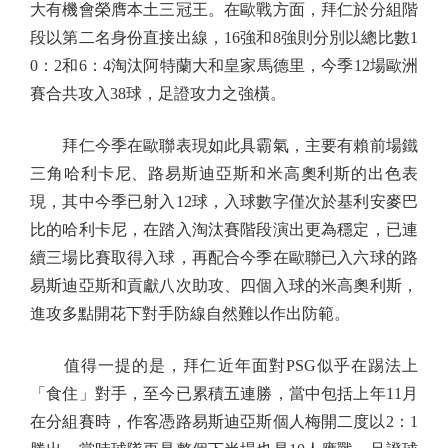
大有機會榮膺本土三冠王。在歐戰方面，拜仁於分組階
段以第二名身份直接出線，16強和8強則分別以總比數1
0：2和6：4淘汰阿特蘭大和皇家馬德里，今季12場歐洲
賽合共攻入38球，足證攻力之強橫。
拜仁今季在歐聯表現如此具霸氣，主要有賴前場鐵
三角哈利卡尼、路易斯迪亞斯和米高奧利斯的出色表
現，其中今季已射入12球，入球數字僅次於基利安麥巴
比的哈利卡尼，在踏入淘汰賽階段演出更為穩定，已連
續三場比賽取得入球，再配合今季在歐聯已入六球的路
易斯迪亞斯和貢獻八次助攻、四個入球的米高奧利斯，
進攻多點開花下對手防線自然難以作出防範。
值得一提的是，拜仁近年面對PSG似乎在踢法上
「食住」對手，至今已累積五連勝，當中包括上年11月
在分組賽時，作客憑路易斯迪亞斯個人梅開二度以2：1