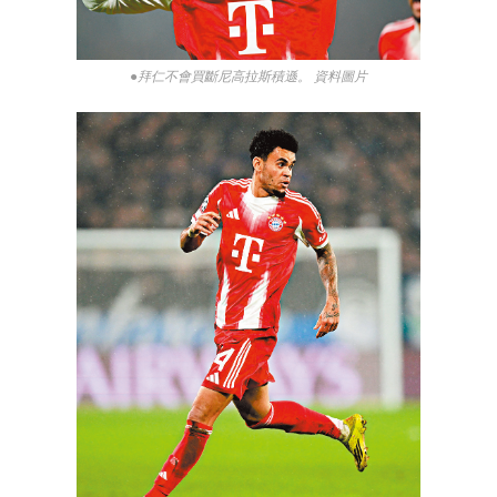
●拜仁不會買斷尼高拉斯積遜。 資料圖片