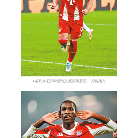
●哈利卡尼於歐聯淘汰賽腳風甚順。 資料圖片