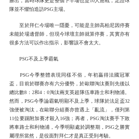
勝出，當時球隊更是整個下半場也是10人應戰，足證球
隊並不懼怕造訪PSG主場。
至於拜仁今場唯一隱憂，可能是主帥高柏尼因停賽
未能於場邊督師，但現今球壇主帥就算停賽，其實亦有
很多方法可以作出指示，影響該不會太大。
PSG不及上季霸氣
PSG今季整體表現同樣不俗，年初贏得法國冠軍
盃，目前於聯賽亦有六分優勢，於歐聯淘汰賽則先後以
總比數8：2和4：0淘汰兩支英超隊伍車路士和利物浦。
然而，PSG今季論霸氣明顯不及上季，球隊於法足盃32
強便被淘汰，在歐聯分組賽亦曾遇上「亂流」，僅列第
11位要踢附加賽才殺入16強；再者，PSG淘汰賽手下敗
將車路士和利物浦，今季明顯處於調整期，PSG之勝實
屬理所當然，是役面對拜仁才是真正受到考驗。