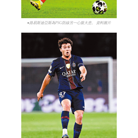
●路易斯迪亞斯為PSG防線另一心腹大患。 資料圖片