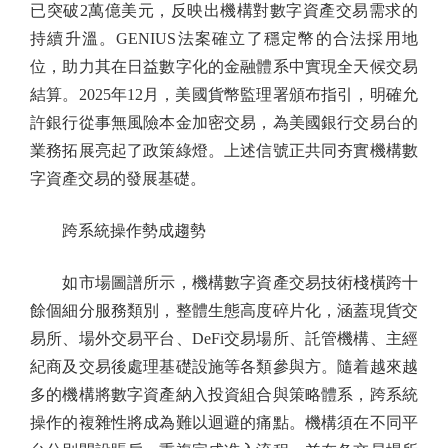
已突破2萬億美元，反映出機構對數字資產交易需求的
持續升溫。GENIUS法案確立了穩定幣的合法採用地
位，助力其在日益數字化的金融體系中實現全天候交易
結算。2025年12月，美國貨幣監理署頒布指引，明確允
許銀行從事無風險本金加密交易，為美國銀行交易台的
業務拓展亮起了政策綠燈。上述信號正共同夯實機構數
字資產交易的發展基礎。
跨系統操作勢成趨勢
如市場圖譜所示，機構數字資產交易技術棧橫跨十
餘個細分服務類別，整體生態高度碎片化，涵蓋現貨交
易所、場外交易平台、DeFi交易場所、託管機構、主經
紀商及交易後處理基礎設施等各類參與方。隨着越來越
多的機構將數字資產納入投資組合與策略體系，跨系統
操作的複雜性將成為難以迴避的痛點。機構須在不同平