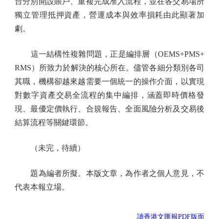
台分別開設賬戶、重複完成准入流程，並在各交易場所
獨立管理抵押資產，營運成本與效率損耗由此顯著加
劇。
這一結構性複雜問題，正是編排層（OEMS+PMS+
RMS）所致力於解決的核心所在。儘管各細分類別各司
其職，機構卻越來越需要一個統一的操作介面，以實現
對數字資產交易全流程的集中編排，涵蓋即時價格發
現、最優定價執行、合規報告、全面風險分析及交易後
結算流程等關鍵環節。
（未完，待續）
題為編者所擬。本版文章，為作者之個人意見，不
代表本報立場。
讀香港文匯報PDF版面