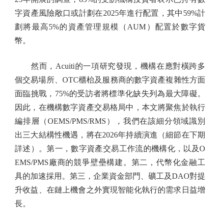
字資產風險敞口或計劃在2025年進行配置，其中59%計
劃將最高5%的資產管理規模（AUM）配置於數字貨
幣。
然而，Acuiti的一項研究發現，機構在應對橫跨多
個交易場所、OTC櫃枱及服務商的數字資產複雜性方面
面臨挑戰，75%的受訪者將標準化缺失列為最大障礙。
因此，在機構數字資產交易格局中，本文將聚焦於執行
編排層（OEMS/PMS/RMS），我們在該細分領域識別
出三大結構性機遇，將在2026年持續演進（細節在下期
詳述）。第一，數字資產交易工作流的機構化，以及O
EMS/PMS廠商的競爭壁壘構建。第二，代幣化金融工
具的加速採用。第三，企業資金部門、礦工及DAO對提
升收益、在鏈上機會之外實現智能化執行的需求日益增
長。