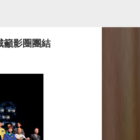
城籲影圈團結