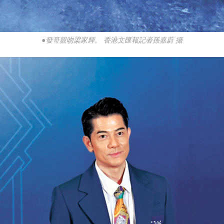
●發哥親吻梁家輝。 香港文匯報記者孫嘉蔚 攝