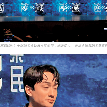
《寒戰1994》全球記者會昨日在港舉行，場面盛大。 香港文匯報記者孫嘉蔚