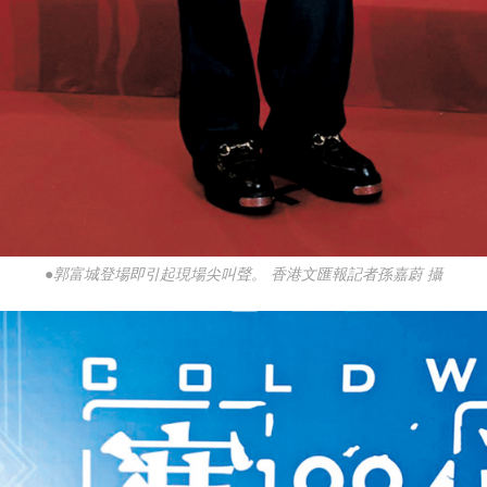
●郭富城登場即引起現場尖叫聲。 香港文匯報記者孫嘉蔚 攝