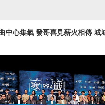
曲中心集氣 發哥喜見薪火相傳 城