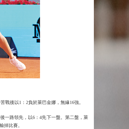
苦戰後以1：2負於萊巴金娜，無緣16強。
一路領先，以6：4先下一盤。第二盤，萊
6輸掉比賽。