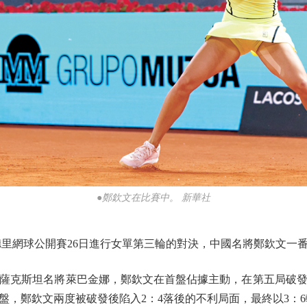
●鄭欽文在比賽中。 新華社
里網球公開賽26日進行女單第三輪的對決，中國名將鄭欽文一番
克斯坦名將萊巴金娜，鄭欽文在首盤佔據主動，在第五局破發後
盤，鄭欽文兩度被破發後陷入2：4落後的不利局面，最終以3：