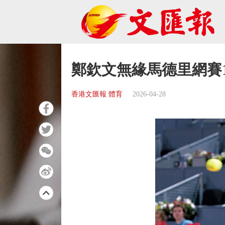
鄭欽文無緣馬德里網賽1
香港文匯報 體育
2026-04-28