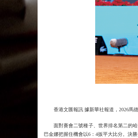
香港文匯報訊 據新華社報道，2026馬德
面對賽會二號種子、世界排名第二的哈薩
巴金娜把握住機會以6：4扳平大比分。決勝