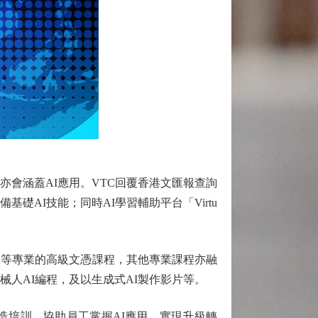
會涵蓋AI應用。VTC回覆香港文匯報查詢
備基礎AI技能；同時AI學習輔助平台「Virtu
等專業的高級文憑課程，其他專業課程亦融
械人AI編程，及以生成式AI製作影片等。
造培訓，協助員工掌握AI應用，實現升級轉