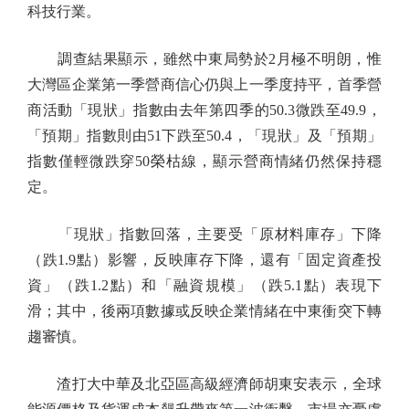
科技行業。
調查結果顯示，雖然中東局勢於2月極不明朗，惟
大灣區企業第一季營商信心仍與上一季度持平，首季營
商活動「現狀」指數由去年第四季的50.3微跌至49.9，
「預期」指數則由51下跌至50.4，「現狀」及「預期」
指數僅輕微跌穿50榮枯線，顯示營商情緒仍然保持穩
定。
「現狀」指數回落，主要受「原材料庫存」下降
（跌1.9點）影響，反映庫存下降，還有「固定資產投
資」（跌1.2點）和「融資規模」（跌5.1點）表現下
滑；其中，後兩項數據或反映企業情緒在中東衝突下轉
趨審慎。
渣打大中華及北亞區高級經濟師胡東安表示，全球