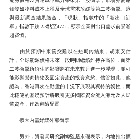
能源價格及貨運成本飆升帶來第一波衝擊，市場亦憂慮
觸發如物料成本上漲及全球需求放緩等第二波衝擊。這
與最新調查結果脗合，「現狀」指數中的「新出口訂
單」指數下跌 2.3點至47.5，顯示企業對出口需求前景漸
趨審慎。
由於預期中東衝突難以在短期內結束，胡東安估
計，全球能源價格未來一段時間繼續維持在高位，而第
二波衝擊所衍生的影響將在未來數月進一步浮現，並可
能影響營商情緒及固定資產的投資意慾。儘管如此，他
認為，香港再次在動盪的市況下展現其獨特的韌性，而
此穩健的基礎預計將吸引更多國際資金流入港元及人民
幣資產，作為避險配置。
擴大內需紓緩外部衝擊
另外，貿發局研究副總監趙永礎表示，內地推出擴