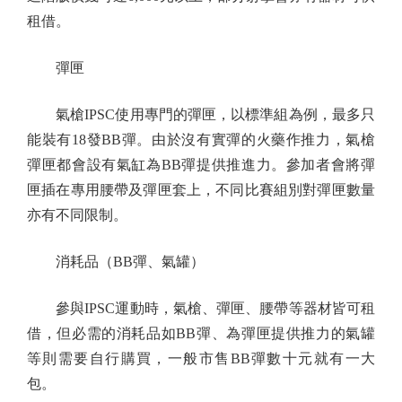
租借。
彈匣
氣槍IPSC使用專門的彈匣，以標準組為例，最多只
能裝有18發BB彈。由於沒有實彈的火藥作推力，氣槍
彈匣都會設有氣缸為BB彈提供推進力。參加者會將彈
匣插在專用腰帶及彈匣套上，不同比賽組別對彈匣數量
亦有不同限制。
消耗品（BB彈、氣罐）
參與IPSC運動時，氣槍、彈匣、腰帶等器材皆可租
借，但必需的消耗品如BB彈、為彈匣提供推力的氣罐
等則需要自行購買，一般市售BB彈數十元就有一大
包。