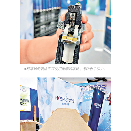
■標準組的氣槍不可使用光學瞄準鏡，考驗射手功力。