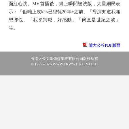
面紅心跳。MV首播後，網上瞬間被洗版，大量網民表
示：「佢哋上次kiss已經係20年+之前」「導演知道我哋
想睇乜」「我睇到喊，好感動」「簡直是世紀之吻」
等。
讀大公報PDF版面
香港大公文匯傳媒集團有限公司版權所有
© 1997-2026 WWW.TKWW.HK LIMITED.