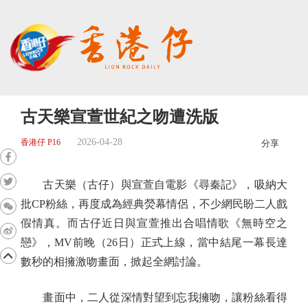
古天樂宣萱世紀之吻遭洗版
2026-04-28
香港仔 P16
分享
古天樂（古仔）與宣萱自電影《尋秦記》，吸納大
批CP粉絲，再度成為經典熒幕情侶，不少網民盼二人戲
假情真。而古仔近日與宣萱推出合唱情歌《無時空之
戀》，MV前晚（26日）正式上線，當中結尾一幕長達
數秒的相擁激吻畫面，掀起全網討論。
畫面中，二人從深情對望到忘我擁吻，讓粉絲看得