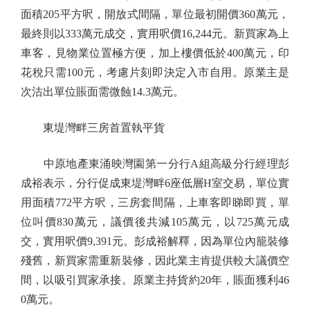
面積205平方呎，開放式間隔，單位最初開價360萬元，
最終則以333萬元成交，實用呎價16,244元。新買家為上
車客，見物業位置極方便，加上樓價低於400萬元，印
花稅只需100元，考慮片刻即決定入市自用。原業主是
次沽出單位賬面需微蝕14.3萬元。
東堤灣畔三房首置執平貨
中原地產東涌映灣園第一分行A組高級分行經理彭
成裕表示，分行促成東堤灣畔6座低層H室交易，單位實
用面積772平方呎，三房套間隔，上車客即睇即買，單
位叫價830萬元，議價後共減105萬元，以725萬元成
交，實用呎價9,391元。彭成裕解釋，因為單位內籠裝修
殘舊，新買家需重新裝修，因此業主肯提供較大議價空
間，以吸引買家承接。原業主持貨約20年，賬面獲利46
0萬元。