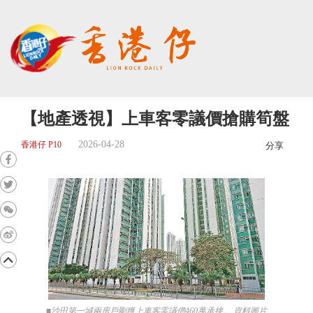
【地產透視】上車客零議價搶購筍盤
2026-04-28
香港仔 P10
分享
■沙田第一城兩房戶剛獲上車客零議價460萬承接。 資料圖片