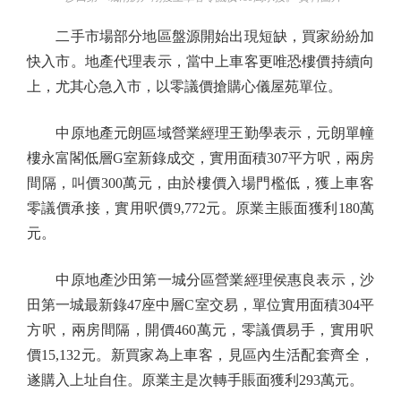
二手市場部分地區盤源開始出現短缺，買家紛紛加
快入市。地產代理表示，當中上車客更唯恐樓價持續向
上，尤其心急入市，以零議價搶購心儀屋苑單位。
中原地產元朗區域營業經理王勤學表示，元朗單幢
樓永富閣低層G室新錄成交，實用面積307平方呎，兩房
間隔，叫價300萬元，由於樓價入場門檻低，獲上車客
零議價承接，實用呎價9,772元。原業主賬面獲利180萬
元。
中原地產沙田第一城分區營業經理侯惠良表示，沙
田第一城最新錄47座中層C室交易，單位實用面積304平
方呎，兩房間隔，開價460萬元，零議價易手，實用呎
價15,132元。新買家為上車客，見區內生活配套齊全，
遂購入上址自住。原業主是次轉手賬面獲利293萬元。