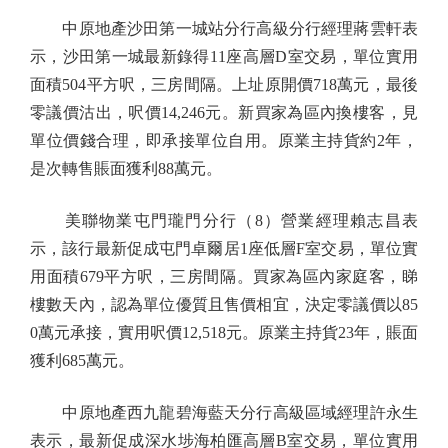
中原地產沙田第一城站分行高級分行經理蔣雲軒表
示，沙田第一城最新錄得11座高層D室交易，單位實用
面積504平方呎，三房間隔。上址原開價718萬元，最後
零議價沽出，呎價14,246元。新買家為區內換樓客，見
單位價錢合理，即承接單位自用。原業主持貨約2年，
是次轉售賬面獲利88萬元。
美聯物業屯門瓏門分行（8）營業經理賴志昌表
示，該行最新促成屯門卓爾居1座低層F室交易，單位實
用面積679平方呎，三房間隔。買家為區內家庭客，睇
樓數天內，認為單位優質且售價相宜，決定零議價以85
0萬元承接，實用呎價12,518元。原業主持貨23年，賬面
獲利685萬元。
中原地產西九龍碧海藍天分行高級區域經理許永生
表示，最新促成深水埗海柏匯高層B室交易，單位實用