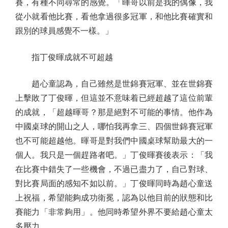
賽，有種不同尋常的感覺。「暉哥以前是我的偶像，我
從小就看他比賽，看他拿過很多冠軍，和他比賽確實和
跟別的球員感覺不一樣。」
指丁俊暉成就不可超越
趙心童認為，自己雖然是世錦賽冠軍、並在世錦賽
上擊敗了丁俊暉，但這並不意味着已經超越了這位前輩
的成就，「超越暉哥？那是絕對不可能的事情。他作為
中國桌球的開山之人，哪怕我再拿三、四個世錦賽冠軍
也不可能超越他。暉哥是對我們中國桌球幫助最大的一
個人。我只是一個趕路者吧。」丁俊暉賽後表示：「我
在比賽中錯失了一些機會，不過已盡力了，自己對球、
對比賽局面的感知不如以前。」丁俊暉同時為趙心童送
上祝福，希望能夠成功衛冕，認為以他目前的狀態和比
賽能力「非常夠用」。他同時希望外界不要給趙心童太
多壓力。