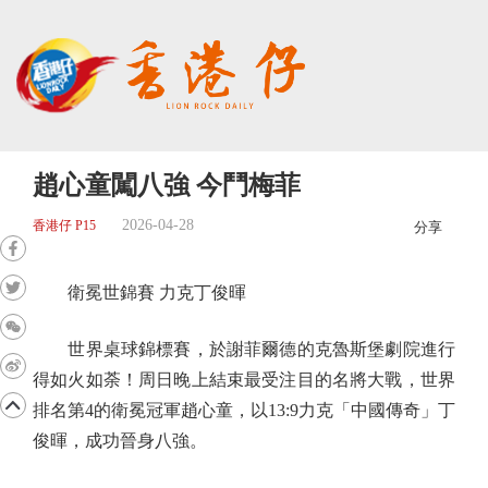
趙心童闖八強 今鬥梅菲
2026-04-28
香港仔 P15
分享
衛冕世錦賽 力克丁俊暉
世界桌球錦標賽，於謝菲爾德的克魯斯堡劇院進行
得如火如荼！周日晚上結束最受注目的名將大戰，世界
排名第4的衛冕冠軍趙心童，以13:9力克「中國傳奇」丁
俊暉，成功晉身八強。