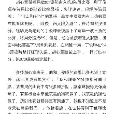
趙心童帶着局數9:7優勢進入第3階段比賽，與丁俊
暉在首局比賽顯得比較緊張，失誤連連。現場評論員
說：「可以理解他們的緊張，畢竟中國國內有上億觀眾
在觀看比賽呢。」隨後，兩人陷入纏鬥，長時間都沒得
分。經驗更為老到的丁俊暉最後贏下了這局一波三折的
比賽，將局分追成8:9。但是，趙心童接着進入狀態，後
面4局比賽贏下3局拿到賽點。在關鍵一局，丁俊暉在9:4
3落後時擊打紅球失誤，趙心童隨後上手，一桿打出44
分，以87:9最終鎖定勝利。
賽後趙心童表示，他和丁俊暉的這場比賽充滿了意
外，讓比賽更有觀賞性：「我和暉哥的發揮都可圈可
點，某些局的比賽中有很多轉折點，讓桌球變得更像桌
球了。有些機會本來他該贏的讓我贏了，我該贏的讓他
贏了。所以比賽就變得更有樂趣了。我也不知道是不是
老天在整蠱我們。」他接着說，在世錦賽與丁俊暉比