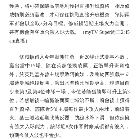
獲勝，將可確保隨高雲地利獲得直接升班資格，相反修
咸頓則必須贏波，才可保住挑戰直接升班機會，預期兩
軍都會以全取3分為目標。修咸頓近期主場火力全開，
甚有機會與客軍合演入球大戰。（myTV Super周三2:45
am直播）
修咸頓踏入今年狀態狂勇，近20場正式賽事不敗，
贏出當中15場。除在英超後勁凌厲，正衝擊升班資格
外，於英足盃亦曾主場擊敗阿仙奴，及剛於四強戰中立
場遭曼城絕殺反勝，演出水準遠比預期更高。球隊目前
少賽第3及第4位球隊一場，今仗若能獲勝即可升上第3
位，若然最後一輪贏波而葉士域治不勝，將會後上獲得
直升資格。該隊近5仗主場每仗最少攻入兩球，前線着
火。葉士域治近期狀態反覆，防線水準下滑，但依然擁
有強大入球能力，該隊近8次作客對修咸頓都有波入，
預期今仗入波也不會少。