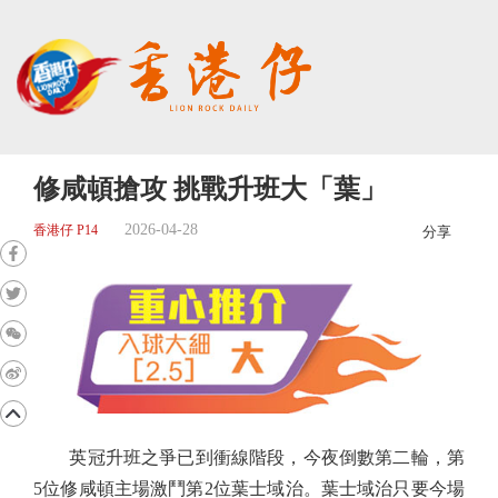
修咸頓搶攻 挑戰升班大「葉」
2026-04-28
香港仔 P14
分享
英冠升班之爭已到衝線階段，今夜倒數第二輪，第
5位修咸頓主場激鬥第2位葉士域治。葉士域治只要今場