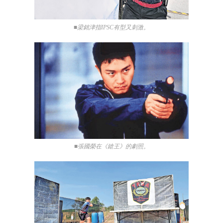
■梁銘津指IPSC有型又刺激。
■張國榮在《鎗王》的劇照。