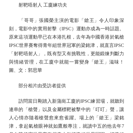
射靶唔射人 工廈練功夫
「哥哥」張國榮主演的電影「鎗王」令人印象深
刻，電影中的實用射擊（IPSC）運動亦成為一時話題。
原來這項運動早已在本港扎根，去年為中國香港於氣槍
IPSC世界賽奪得青年組世界冠軍的梁銘津，就直言IPSC
「射靶唔射人」，既有型又有挑戰性，更能鍛煉判斷力
與情緒管理，在工廈中就能一嘗變身「鎗王」滋味！
圖、文：郭思華
部分相片由受訪者提供
訪問當日剛踏入新蒲崗工廈的IPSC練習場，就聽到
連串的「槍聲」以及金屬標靶被擊中的「叮叮」聲，讓
人心情亦隨着槍聲愈來愈雀躍。場上的「鎗王」梁銘
津，拿起氣槍眼神就如鷹般專注，就讀中五的他去年7