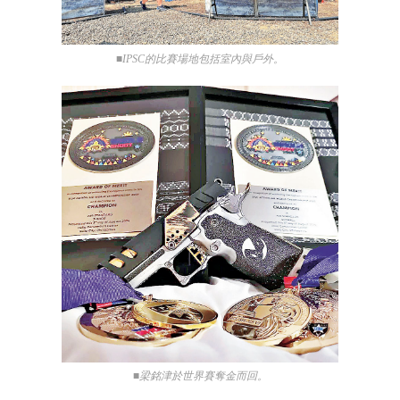
■IPSC的比賽場地包括室內與戶外。
■梁銘津於世界賽奪金而回。