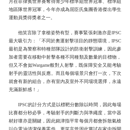
月在菲律賓世界賽奪得青少年標準組世界冠軍、標準組
地區隊世界冠軍，今年亦成為屈臣氏集團香港傑出學生
運動員獎得獎者之一。
他笑言除了拿槍姿勢有型，賽事緊張刺激亦是IPSC
最大吸引力：「不同於奧運射擊項目的靜態環境，IPSC
最初是為警察和特種部隊設計的防衛射擊訓練，因此參
加者需要在移動中射擊各種不同種類及數量的目標物，
但又不會如Wargame般對人射擊，既保障安全又能考驗
射手的靈活性與反應。而且每個場景只會打一次，下次
就會有新的組合，亦有室內及室外不同場境選擇，永遠
充滿新鮮感！」
IPSC的計分方式是以標靶分數除以時間，因此每場
比賽都分秒必爭，考驗射手的判斷力與準繩度，當中器
材好壞亦是關鍵，因此銘津指平常每個月都會拆散氣槍
以白電油清潔保養零件，更笑言曾因此嘗試在家中拆開