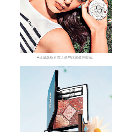
■珍藏版粉盒飾上藤格紋圖騰與雛菊。