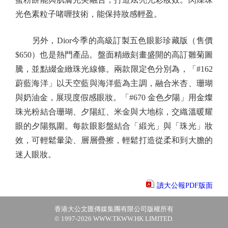
光色素粒子啫喱技術，能保持妝感輕盈。
另外，Dior今季的高級訂製五色眼影珍藏版（售價
$650）也是熱門產品。盤面精緻刻畫盛開的高訂雛菊圖
騰，並點綴金緻珠光線條。兩款限定色分別為，「#162
蔚藍海洋」以天空藍與海洋藍為主調，融合米杏、珊瑚
與奶油金，展現度假感眼妝。「#670 金色夕陽」用金燦
珠光粉結合珊瑚、夕陽紅、米金與大地棕，交織溫暖耀
眼的夕陽氛圍。每款眼影盤結合「緞光」與「珠光」妝
效，可輕鬆暈染、層層疊擦，輕鬆打造從柔和到大膽的
迷人眼妝。
讀大公報PDF版面
香港大公文匯傳媒集團有限公司版權所有
© 1997-2026 WWW.TKWW.HK LIMITED.