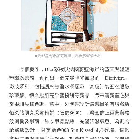
■眼影盤刻有雛菊圖騰，夏季氛圍感十足。
今個夏季，Dior彩妝以法國蔚藍海岸的藍天與溫暖
艷陽為靈感，創作出一個充滿陽光氣息的「Dioriviera」
彩妝系列，包括誘惑豐盈水潤唇彩、高級訂製五色眼影
珍藏版、恒久貼肌亮采蜜粉餅等新品，帶來清新藍色與
耀眼珊瑚橘色調。當中，外包裝設計最矚目的有珍藏版
恒久貼肌亮采蜜粉餅（售價$630），粉盒飾上經典藤格
紋圖騰及雛菊，飾以甲蟲點綴，充滿活潑氣息。為配合
珍藏版設計，限定新色003 Sun-Kissed同步登場。這款
蜜粉餅能與肌膚完美融合，打造炫亮光彩妝效。閃爍珠