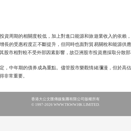
資周期的相關度較低，加上對進口能源和旅遊業收入的依賴，
增長的受惠程度正不斷提升，但同時也面對貿易關稅和能源供
其股市相對較不受外部因素影響，故亞洲股市投資應採取分散部
，中年期的債券成為重點。儘管股市樂觀情緒瀰漫，但於高估
得非常重要。
香港大公文匯傳媒集團有限公司版權所有
© 1997-2026 WWW.TKWW.HK LIMITED.