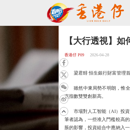
【大行透視】如
香港仔 P09
2026-04-28
梁君馡 恒生銀行財富管理首
雖然中東局勢不明朗，惟全球股
克指數雙雙創新高。
市場對人工智能（AI）投資周
筆者認為，一些准入門檻較高的
脹的影響，投資組合中應納入一