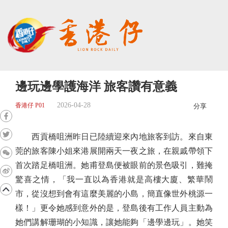
邊玩邊學護海洋 旅客讚有意義
2026-04-28
香港仔 P01
分享
西貢橋咀洲昨日已陸續迎來內地旅客到訪。來自東
莞的旅客陳小姐來港展開兩天一夜之旅，在親戚帶領下
首次踏足橋咀洲。她甫登島便被眼前的景色吸引，難掩
驚喜之情，「我一直以為香港就是高樓大廈、繁華鬧
市，從沒想到會有這麼美麗的小島，簡直像世外桃源一
樣！」更令她感到意外的是，登島後有工作人員主動為
她們講解珊瑚的小知識，讓她能夠「邊學邊玩」。她笑