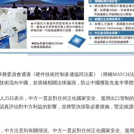
務委員會通過《硬件技術控制多邊協同法案》（簡稱MATCH
技術流向中國，並填補相關法律漏洞，防止中國獲取先進半導體
25日表示，中方一貫反對任何泛化國家安全、濫用出口管制的
認真評估對中方利益的影響，並將堅決採取必要措施，堅定維護
中方注意到有關情況。中方一貫反對任何泛化國家安全、濫用