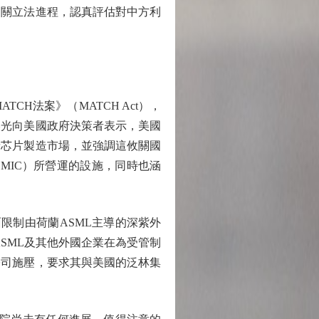
相關立法進程，認真評估對中方利
H法案》（MATCH Act），
美光向美國政府決策者表示，美國
儲芯片製造市場，並強調這攸關國
MIC）所營運的設施，同時也涵
限制由荷蘭ASML主導的深紫外
SML及其他外國企業在為受管制
公司施壓，要求其與美國的泛林集