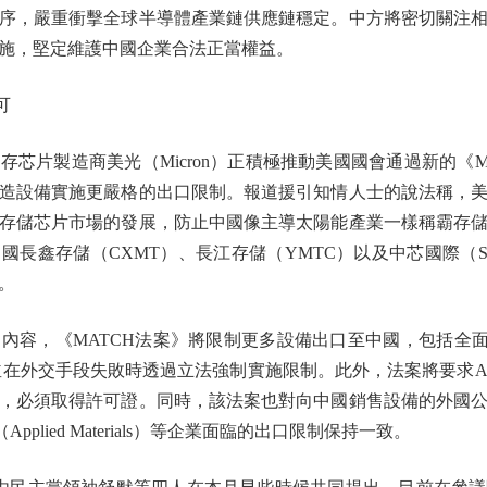
序，嚴重衝擊全球半導體產業鏈供應鏈穩定。中方將密切關注
施，堅定維護中國企業合法正當權益。
可
製造商美光（Micron）正積極推動美國國會通過新的《MATC
造設備實施更嚴格的出口限制。報道援引知情人士的說法稱，
存儲芯片市場的發展，防止中國像主導太陽能產業一樣稱霸存
國長鑫存儲（CXMT）、長江存儲（YMTC）以及中芯國際（S
。
，《MATCH法案》將限制更多設備出口至中國，包括全面
並在外交手段失敗時透過立法強制實施限制。此外，法案將要求A
，必須取得許可證。同時，該法案也對向中國銷售設備的外國
（Applied Materials）等企業面臨的出口限制保持一致。