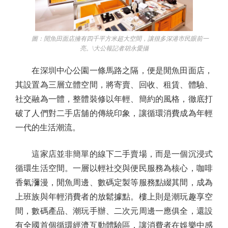
圖：閒魚田面店擁有四千平方米超大空間，讓很多深港市民眼前一
亮。\大公報記者胡永愛攝
在深圳中心公園一條馬路之隔，便是閒魚田面店，
其設置為三層立體空間，將寄賣、回收、租賃、體驗、
社交融為一體，整體裝修以年輕、簡約的風格，徹底打
破了人們對二手店舖的傳統印象，讓循環消費成為年輕
一代的生活潮流。
這家店並非簡單的線下二手賣場，而是一個沉浸式
循環生活空間。一層以輕社交與便民服務為核心，咖啡
香氣瀰漫，閒魚周邊、數碼定製等服務點綴其間，成為
上班族與年輕消費者的放鬆據點。樓上則是潮玩趣享空
間，數碼產品、潮玩手辦、二次元周邊一應俱全，還設
有全國首個循環經濟互動體驗區，讓消費者在娛樂中感