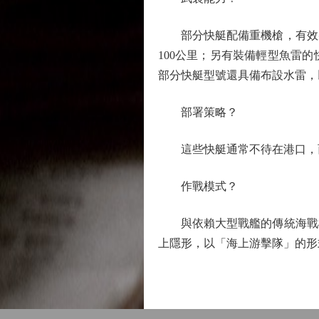
部分快艇配備重機槍，有效射
100公里；另有裝備輕型魚雷
部分快艇型號還具備布設水雷，
部署策略？
這些快艇通常不待在港口，而
作戰模式？
與依賴大型戰艦的傳統海戰模
上隱形，以「海上游擊隊」的形