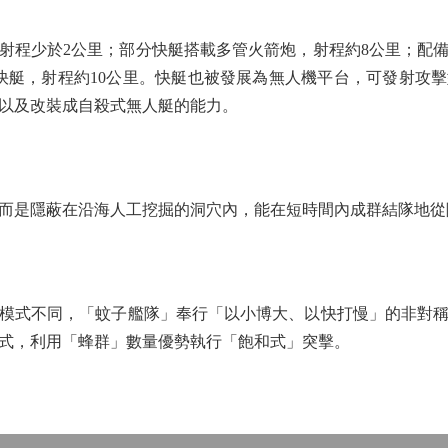
程少於2公里；部分快艇搭載多管火箭炮，射程約8公里；配備
的快艇，射程約10公里。快艇也被發展為無人機平台，可發射攻擊
以及改裝成自殺式無人艇的能力。
是隱蔽在沿海人工挖掘的洞穴內，能在短時間內成群結隊地從
式不同，「蚊子艦隊」奉行「以小博大、以快打慢」的非對稱
式，利用「蜂群」數量優勢執行「飽和式」突擊。