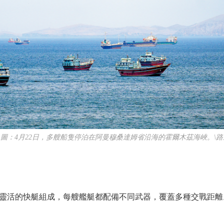
：4月22日，多艘船隻停泊在阿曼穆桑達姆省沿海的霍爾木茲海峽。\路
活的快艇組成，每艘艦艇都配備不同武器，覆蓋多種交戰距離