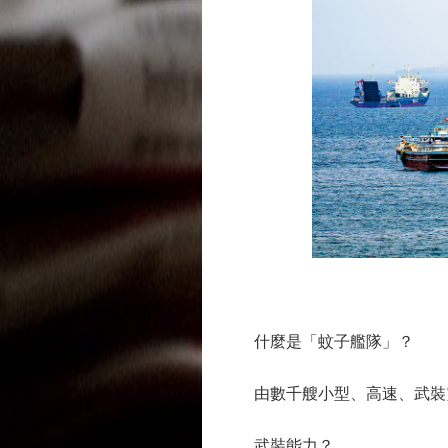
圖
什麼是「蚊子艦隊」？
由數千艘小型、高速、武裝靈
武裝能力？