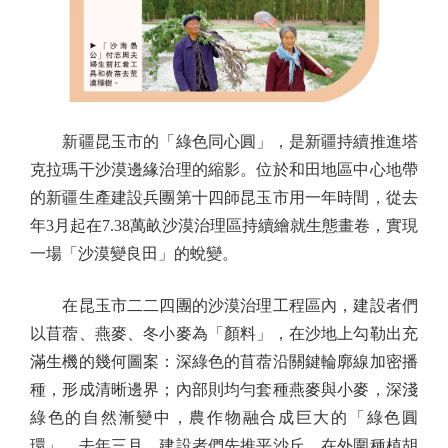
新疆昆玉市的「綠色同心圓」，是新疆持續推進塔
克拉瑪干沙漠邊緣治理的縮影。位於和田地區中心地帶
的新疆生產建設兵團第十四師昆玉市用一年時間，從去
年3月起在7.38萬畝沙漠治理區持續繪就生態畫卷，實現
一場「沙漠變良田」的蛻變。
在昆玉市二二四團的沙漠治理工程區內，建設者們
以苜蓿、燕麥、冬小麥為「顏料」，在沙地上勾勒出充
滿生機的幾何圖案：深綠色的苜蓿沿關鍵輪廓線加密播
種，形成清晰邊界；內部則均勻套種燕麥與小麥，深淺
綠色的自然漸變中，農作物融合成巨大的「綠色圓
環」。去年三月，建設者們先推平沙丘，在外圍種植胡