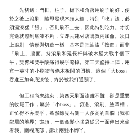
先切邊：門框、柱子、檐下和角落用刷子刷好，便
於之後上滾刷。隨即發現木頭太糙，特別「吃」漆，必
須濃漆猛「餵」，否則刷不上去，因此特別吃力。才切
完邊就感到底漆不夠，立即去建材店購買兩加侖。次日
上滾刷，情形與切邊一樣，基本是把油漆「按進」而非
「刷上」牆面。持滾刷和延長杆與破木屋大戰半個下
午，雙臂和雙手酸痛得幾乎廢掉。第三天堅持上陣，用
寬一英寸的小刷塗每條木板間的凹槽。這個「大boss」
吞進三加侖底漆後，終於被我打通關了。
但工程尚未結束，第四天刷面漆雖不難，卻是重要
的收尾工作，屬於「小boss」。切邊、滾刷、塗凹槽，
正忙得不亦樂乎，驀然瞟見右側一人多高的圍欄（我和
鄰居的地界）盡頭，一個金髮小腦袋從另一面伸出來偷
看我。圍欄底部，露出兩雙小腳丫。