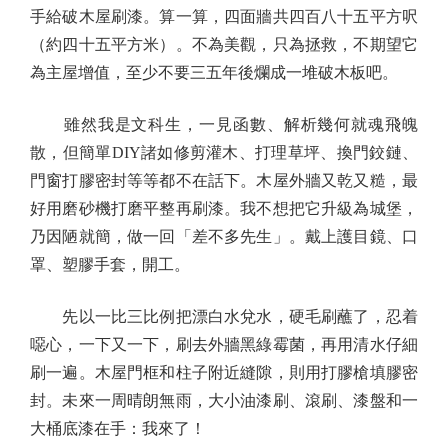
手給破木屋刷漆。算一算，四面牆共四百八十五平方呎
（約四十五平方米）。不為美觀，只為拯救，不期望它
為主屋增值，至少不要三五年後爛成一堆破木板吧。
雖然我是文科生，一見函數、解析幾何就魂飛魄
散，但簡單DIY諸如修剪灌木、打理草坪、換門鉸鏈、
門窗打膠密封等等都不在話下。木屋外牆又乾又糙，最
好用磨砂機打磨平整再刷漆。我不想把它升級為城堡，
乃因陋就簡，做一回「差不多先生」。戴上護目鏡、口
罩、塑膠手套，開工。
先以一比三比例把漂白水兌水，硬毛刷蘸了，忍着
噁心，一下又一下，刷去外牆黑綠霉菌，再用清水仔細
刷一遍。木屋門框和柱子附近縫隙，則用打膠槍填膠密
封。未來一周晴朗無雨，大小油漆刷、滾刷、漆盤和一
大桶底漆在手：我來了！