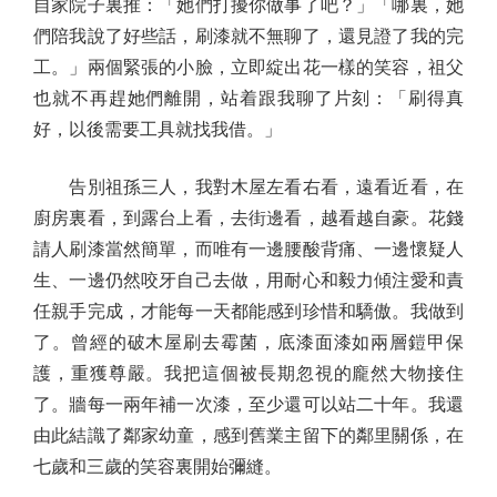
自家院子裏推：「她們打擾你做事了吧？」「哪裏，她
們陪我說了好些話，刷漆就不無聊了，還見證了我的完
工。」兩個緊張的小臉，立即綻出花一樣的笑容，祖父
也就不再趕她們離開，站着跟我聊了片刻：「刷得真
好，以後需要工具就找我借。」
告別祖孫三人，我對木屋左看右看，遠看近看，在
廚房裏看，到露台上看，去街邊看，越看越自豪。花錢
請人刷漆當然簡單，而唯有一邊腰酸背痛、一邊懷疑人
生、一邊仍然咬牙自己去做，用耐心和毅力傾注愛和責
任親手完成，才能每一天都能感到珍惜和驕傲。我做到
了。曾經的破木屋刷去霉菌，底漆面漆如兩層鎧甲保
護，重獲尊嚴。我把這個被長期忽視的龐然大物接住
了。牆每一兩年補一次漆，至少還可以站二十年。我還
由此結識了鄰家幼童，感到舊業主留下的鄰里關係，在
七歲和三歲的笑容裏開始彌縫。