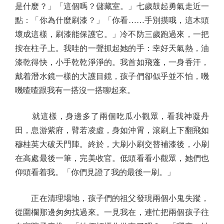
是什麼？」「這個嗎？儲藏室。」七歲鼓起勇氣走近一
點：「你為什麼刷漆？」「你看……手別摸哦，這木頭
壞成這樣，刷漆能保護它。」冷不防三歲跑過來，一把
按在柱子上。我哇的一聲抓起她的手：幸好天氣熱，油
漆乾得快，小手乾乾淨淨的。我首如飛蓬，一身香汗，
戴着潛水鏡一樣的大護目鏡，孩子們卻似乎並不怕，嘰
嘰喳喳跟我有一搭沒一搭聊起來。
就這樣，身邊多了兩個吃瓜小觀眾，看我神凝丹
田，息游紫府，臂若凌虛，身如沖霄，滾刷上下翻飛如
穆桂英大破天門陣。終於，大刷小刷交替補漆後，小刷
在高處最後一筆，完美收官。低頭看看小觀眾，她們也
仰頭看着我。「你們見證了我的最後一刷。」
正在清理場地，孩子們的祖父發現兩個小鬼失蹤，
從圍欄那邊匆匆找過來。一見我在，連忙把兩個孩子往