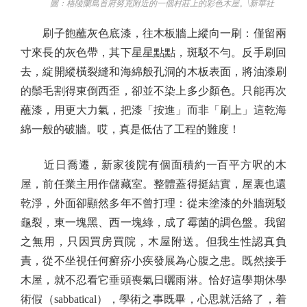
圖：格陵蘭島首府努克附近的一個村莊上的彩色木屋。\新華社
刷子飽蘸灰色底漆，往木板牆上縱向一刷：僅留兩
寸來長的灰色帶，其下星星點點，斑駁不勻。反手刷回
去，綻開縱橫裂縫和海綿般孔洞的木板表面，將油漆刷
的鬃毛割得東倒西歪，卻並不染上多少顏色。只能再次
蘸漆，用更大力氣，把漆「按進」而非「刷上」這乾海
綿一般的破牆。哎，真是低估了工程的難度！
近日喬遷，新家後院有個面積約一百平方呎的木
屋，前任業主用作儲藏室。整體蓋得挺結實，屋裏也還
乾淨，外面卻顯然多年不曾打理：從未塗漆的外牆斑駁
龜裂，東一塊黑、西一塊綠，成了霉菌的調色盤。我留
之無用，只因買房買院，木屋附送。但我生性認真負
責，從不坐視任何癬疥小疾發展為心腹之患。既然接手
木屋，就不忍看它垂頭喪氣日曬雨淋。恰好這學期休學
術假（sabbatical），學術之事既畢，心思就活絡了，着