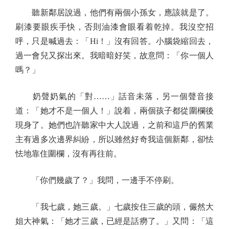
聽新鄰居說過，他們有兩個小孫女，應該就是了。
刷漆要眼疾手快，否則油漆會眼看着乾掉。我沒空招
呼，只是喊過去：「Hi！」沒有回答。小腦袋縮回去，
過一會兒又探出來。我暗暗好笑，故意問：「你一個人
嗎？」
奶聲奶氣的「對……」話音未落，另一個聲音接
道：「她才不是一個人！」說着，兩個孩子都從圍欄後
現身了。她們也許聽家中大人說過，之前和這戶的舊業
主有過多次邊界糾紛，所以雖然好奇我這個新鄰，卻怯
怯地靠住圍欄，沒有再往前。
「你們幾歲了？」我問，一邊手不停刷。
「我七歲，她三歲。」七歲按住三歲的頭，儼然大
姐大神氣：「她才三歲，已經是話癆了。」又問：「這