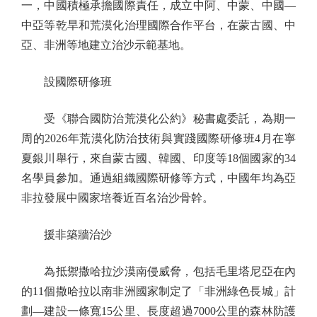
一，中國積極承擔國際責任，成立中阿、中蒙、中國—
中亞等乾旱和荒漠化治理國際合作平台，在蒙古國、中
亞、非洲等地建立治沙示範基地。
設國際研修班
受《聯合國防治荒漠化公約》秘書處委託，為期一
周的2026年荒漠化防治技術與實踐國際研修班4月在寧
夏銀川舉行，來自蒙古國、韓國、印度等18個國家的34
名學員參加。通過組織國際研修等方式，中國年均為亞
非拉發展中國家培養近百名治沙骨幹。
援非築牆治沙
為抵禦撒哈拉沙漠南侵威脅，包括毛里塔尼亞在內
的11個撒哈拉以南非洲國家制定了「非洲綠色長城」計
劃—建設一條寬15公里、長度超過7000公里的森林防護