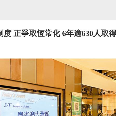
度 正爭取恆常化 6年逾630人取