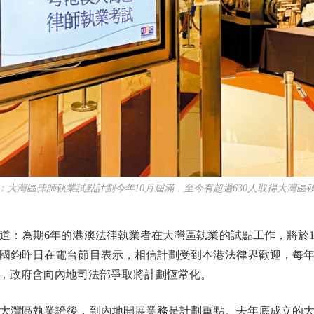
灣區律師執業試點計劃今年10月屆滿，至今有超過630人取得大灣區
為期6年的港澳法律執業者在大灣區執業的試點工作，將於10
國鈞昨日在電台節目表示，相信計劃受到本港法律界歡迎，每
，政府會向內地司法部爭取將計劃恆常化。
灣區執業證後，到內地開展業務是計劃重點。去年底成立的大