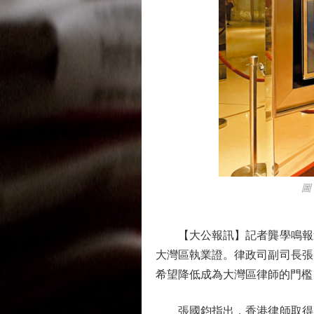
圖：大
【大公報訊】記者龔學鳴報道：
大灣區執業證。律政司副司長張
希望降低成為大灣區律師的門檻
張國鈞指出，香港律師取得大