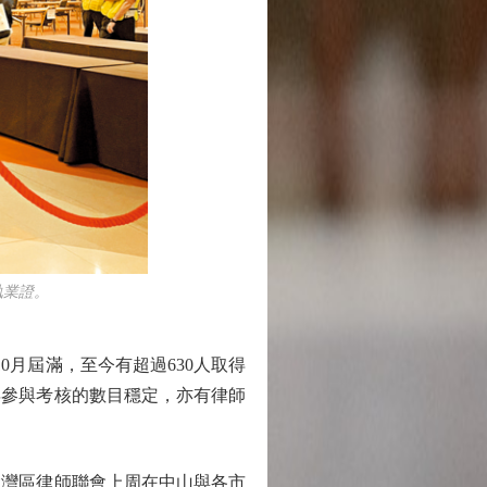
執業證。
月屆滿，至今有超過630人取得
年參與考核的數目穩定，亦有律師
灣區律師聯會上周在中山與各市