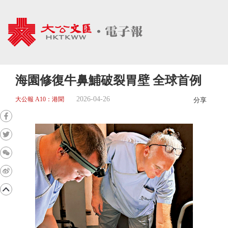
海園修復牛鼻鯆破裂胃壁 全球首例
2026-04-26
大公報 A10：港聞
分享