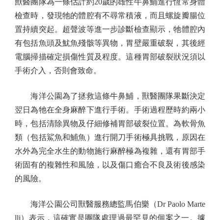
獸醫團隊為一條估計約20歲的雄性牛鼻鯆進行恆常身體
檢查時，發現牠的體腔有不尋常積液，而且螺旋瓣腸位
置持續突起。超聲波等進一步診斷檢查顯示，牠體腔內
有包括魚頭及魷魚殘骸等異物，胃壁嚴重破裂，其後經
電腦掃描確定損傷性質及程度。這種胃部破裂狀況須以
手術介入，否則會致命。
海洋公園為了拯救這條牛鼻鯆，獸醫團隊果斷決定
翌日為牠在全身麻醉下進行手術。手術過程歷時約兩小
時，包括清除異物及仔細修補胃部破裂位置。為軟骨魚
類（包括鯊魚和鯆魚）進行開刀手術極具挑戰，原因在
水外為完全水生的動物施行麻醉極為複雜，還有胃部手
術固有的複雜性和風險，以及傷口癒合不良及術後感染
的風險。
海洋公園公司獸醫服務總監馬伯樂（Dr Paolo Marte
lli）表示，這確實是團隊處理過最罕見的個案之一。據