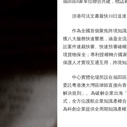
福田區8家單位聯合共建，標誌
涉港司法文書最快10日送達
作為全國首個聚焦跨境知識產
獲八大服務快速響應，涵蓋全流
訟案件速裁快審、快速預審確權
境貨物保全；專利授權轉介國家
保護人才實現互通互用，跨境知
中心實體化場所設在福田區法
委託粵港澳大灣區律師直接向香
解決規則」。為破解企業出海「
式，全方位護航企業知識產權合
為科創企業提供全周期知識產權