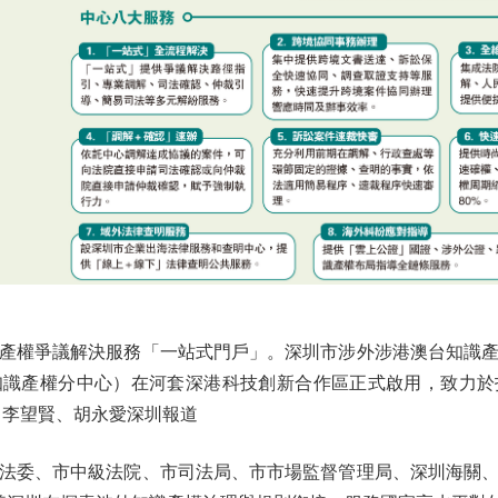
權爭議解決服務「一站式門戶」。深圳市涉外涉港澳台知識產
知識產權分中心）在河套深港科技創新合作區正式啟用，致力於
 李望賢、胡永愛深圳報道
委、市中級法院、市司法局、市市場監督管理局、深圳海關、