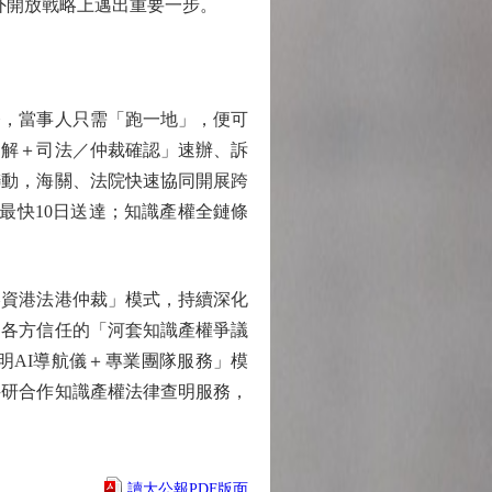
外開放戰略上邁出重要一步。
，當事人只需「跑一地」，便可
調解＋司法／仲裁確認」速辦、訴
聯動，海關、法院快速協同開展跨
最快10日送達；知識產權全鏈條
資港法港仲裁」模式，持續深化
受各方信任的「河套知識產權爭議
明AI導航儀＋專業團隊服務」模
科研合作知識產權法律查明服務，
讀大公報PDF版面