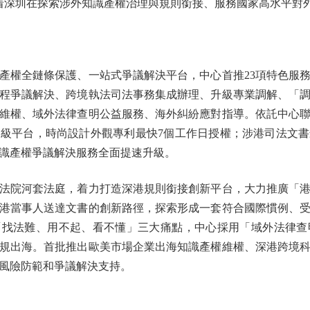
着深圳在探索涉外知識產權治理與規則銜接、服務國家高水平對
權全鏈條保護、一站式爭議解決平台，中心首推23項特色服務
程爭議解決、跨境執法司法事務集成辦理、升級專業調解、「
維權、域外法律查明公益服務、海外糾紛應對指導。依託中心
級平台，時尚設計外觀專利最快7個工作日授權；涉港司法文書
識產權爭議解決服務全面提速升級。
院河套法庭，着力打造深港規則銜接創新平台，大力推廣「港
港當事人送達文書的創新路徑，探索形成一套符合國際慣例、
找法難、用不起、看不懂」三大痛點，中心採用「域外法律查
規出海。首批推出歐美市場企業出海知識產權維權、深港跨境
風險防範和爭議解決支持。