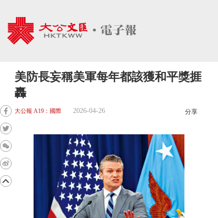
美防長妄稱美軍每年都該獲和平獎捱
轟
2026-04-26
大公報 A19：國際
分享