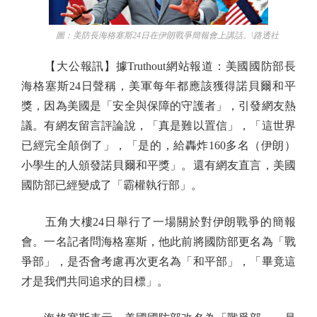
圖：美防長海格塞斯24日在伊朗戰爭簡報會上講話。\路透社
【大公報訊】據Truthout網站報道：美國國防部長
海格塞斯24日聲稱，美軍每年都應該獲得諾貝爾和平
獎，因為美國是「安全與保障的守護者」，引發網友熱
議。有網友留言評論說，「真是難以置信」，「這世界
已經完全顛倒了」，「是的，給轟炸160多名（伊朗）
小學生的人頒發諾貝爾和平獎」。還有網友直言，美國
國防部已經變成了「霸權執行部」。
五角大樓24日舉行了一場關於對伊朗戰爭的簡報
會。一名記者問海格塞斯，他此前將國防部更名為「戰
爭部」，是否會考慮再次更名為「和平部」，「畢竟這
才是我們共同追求的目標」。