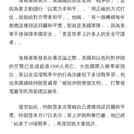
海格塞斯表示，美國國防部改名為「戰爭部」，是
因為要主動踐行「以實力求和平」，「用正確的方式打
仗，就能給對方帶來和平」。他稱，「有一個機構每年
都應該獲得諾貝爾和平獎，那就是美國軍隊」，因為美
軍不僅保障本國安全，「更是世界上許多人的安全守護
者」。
海格塞斯發表此番言論之際，美國和以色列對伊朗
的空襲已造成超過3300人死亡。大批國際人權專家指
出，美以在這場戰爭中的行為涉嫌犯下多項戰爭罪，包
括美國總統特朗普威脅「摧毀伊朗整個文明」、打擊發
電廠等民用基礎設施等。
儘管如此，特朗普多次聲稱自己應獲得諾貝爾和平
獎。特朗普本月17日表示，算上伊朗和黎巴嫩，他已經
「結束了10場戰爭」，再度招致大量批評。