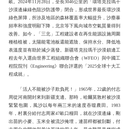
畝。2024年11月28日，全長3046公里的「環塔克拉瑪干
沙漠邊緣綠色阻沙防護帶」閉合，形成世界最長環沙漠
綠色屏障，所涉及地區的森林覆蓋率大幅提升，沙塵暴
頻率和強度明顯下降，北京等下風向城市空氣質量得到
改善。如今，「三北」工程建設者在再生能源設施周圍
種植植被，太陽能電池板還能遮陰、保持水分、降低地
表溫度並有助於減少蒸發。新疆塔克拉瑪干沙漠鎖邊工
程去年入選由世界工程組織聯合會（WFEO）與中國工
程院院刊《Engineering》聯合評選的「2025全球十大工
程成就」。
「活人不能被沙子欺負死！」1965年，22歲的付志
周從河南開封來到新疆支邊。那時，哈爾莫敦村被沙漠
緊緊包圍，風沙以每年兩三米的速度吞噬農田。1983
年，村裏分給付志周家47畝口糧田，就在沙漠邊緣，剛
出苗的小麥、玉米全被流沙掩埋，連苗稈都被刮斷，付