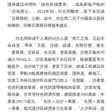
護林建設40周年「綠色長城獎章」，成為家喻戶曉的
「沙海愚公」。2024年初，付志周離世，留下未完成
「百萬棵樹」心願。如今，付志周二兒子付國喜以新技
術種樹，距離百萬棵目標越來越近。
付志周和成千上萬的治沙人讓「死亡之海」泛起生
命綠意，帶來「天藍、沙穩、綠濃」生態巨變，催生
「產業興、百姓富、生活美」發展新貌。沙塵天氣年均
減少30%以上，沙漠邊緣地下水位回升，植被覆蓋率大
幅提升。治沙綠了沙漠，更富了百姓。鎖邊工程建設與
管護，帶動30餘萬農牧民穩定就業，護林員、種植工、
管護工等崗位讓村民在家門口吃上「生態飯」。沙產業
也得到蓬勃發展，依托防護帶種植肉蓯蓉、沙漠玫瑰、
羅布麻、甘草等特色經濟作物，總面積達1083萬畝，年
產值289.75億元。「光伏＋治沙＋農業」「生態＋旅遊
＋康養」模式讓沙區經濟多元化發展，「人沙和諧」從