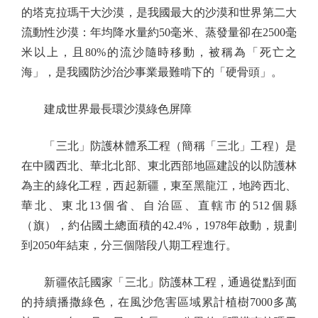
的塔克拉瑪干大沙漠，是我國最大的沙漠和世界第二大
流動性沙漠：年均降水量約50毫米、蒸發量卻在2500毫
米以上，且80%的流沙隨時移動，被稱為「死亡之
海」，是我國防沙治沙事業最難啃下的「硬骨頭」。
建成世界最長環沙漠綠色屏障
「三北」防護林體系工程（簡稱「三北」工程）是
在中國西北、華北北部、東北西部地區建設的以防護林
為主的綠化工程，西起新疆，東至黑龍江，地跨西北、
華北、東北13個省、自治區、直轄市的512個縣
（旗），約佔國土總面積的42.4%，1978年啟動，規劃
到2050年結束，分三個階段八期工程進行。
新疆依託國家「三北」防護林工程，通過從點到面
的持續播撒綠色，在風沙危害區域累計植樹7000多萬