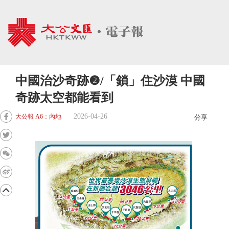
中國治沙奇跡❷/「鎖」住沙漠 中國
奇跡太空都能看到
2026-04-26
大公報 A6：內地
分享