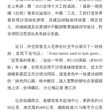
史上奇跡，膺「2025全球十大工程成就」！最新一期英
國《自然》發表社論指出，中國「三北」工程打造世界
最長環沙漠綠色屏障，其建設經驗值得借鑒，穩定投
入、持續維護及在實踐中不斷調整實施路徑等做法，對
全球防治荒漠化具有啟示意義。
近日，外交部發言人毛寧在社交平台展示了一段視
頻，並寫下這句話：「From barren sand to lush green」
「從荒蕪到青葱」：短短一年間，約1350英畝（約8195
畝）冬小麥，在塔克拉瑪干沙漠邊緣煥發新生。從太空
俯瞰新疆昆玉市沙漠治理區，漫漫黃色中一抹濃淡相間
的「綠色同心圓」格外醒目，讓人驚艷的變化在新疆腹
地上演，全球矚目。\大公報記者 應江洪
位於祖國西北、新疆塔里木盆地中心，東西長約10
00公里、南北寬約400公里、總面積達33.76萬平方公里