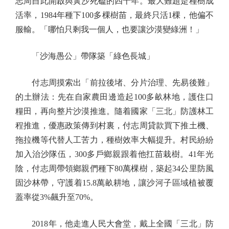
志周自此開啟與黃沙死磕的四十年。最大難題是種樹成
活率，1984年種下100多棵樹苗，最終只活1棵，他偏不
服輸。「哪怕只剩我一個人，也要讓沙漠變綠洲！」
「沙海愚公」帶隊築「綠色長城」
付志周摸索出「前拉後堵、分片治理、先易後難」
的土辦法：先在自家農田邊造起100多畝林地，護住口
糧田，再向整片沙漠推進。隨着國家「三北」防護林工
程推進，優惠政策傳到村裏，付志周貸款買下推土機、
拖拉機等代替人工苦力，種樹效率大幅提升。村民紛紛
加入治沙隊伍，300多戶鄉親跟着他扛苗栽樹。41年光
陰，付志周帶領鄉親們種下80萬棵樹，築起34公里防風
固沙林帶，守護着15.8萬畝耕地，讓沙河子區域植被覆
蓋率從3%飆升至70%。
2018年，他走進人民大會堂，戴上全國「三北」防