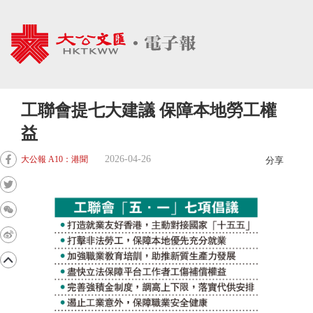
工聯會提七大建議 保障本地勞工權
益
2026-04-26
大公報 A10：港聞
分享