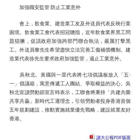
加強職安監管 防止工業意外
會上，飲食業、建造業工友及外送員代表反映行業
困境。飲食業工會代表招冠聰指，近年飲食業界黑工問
題猖獗，促請政府加強跨部門聯合執法，嚴厲打擊黑
工。外送員黎先生希望盡快立法完善工傷補償機制。建
造業代表徐先生要求政府加強監管，遏止工業意外。
吳秋北、黃國與一眾代表將七項倡議板放入「五·
一」倡議箱，寓意傳遞工人團結、爭取權益的決心。吳
秋北宣讀勞動節宣言時表示，工聯會將秉持「共建共榮
共享共贏」新時代工運理念，引領勞動者投身香港首個
五年規劃建設，推動實施就業優先戰略，建設就業友好
香港。
讀大公報PDF版面