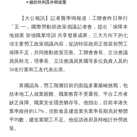
【大公報訊】記者龔學鳴報道：工聯會昨日舉行
「五·一」國際勞動節政策倡議記者會，提出「保障本
地就業 加強職業培訓 共享發展成果」三大方向下的七
項主要勞工政策倡議內容，促請特區政府正視當前勞工
保障不足，共同推動政策完善。工聯會會長、立法會議
員吳秋北，理事長、立法會議員黃國等多位負責人及約
50名行業和工友代表出席。
黃國認為，勞工階層目前仍面臨多重嚴峻挑戰，包
括本地工人就業困難、職業教育不受重視、平台工作者
缺乏保障、職業安全隱患猶存等。他指出，目前本港失
業率維持約3.7%，但飲食及建造業失業率長期高於整體
平均數，建造業開工不足。他促請政府及時檢討外勞政
策。