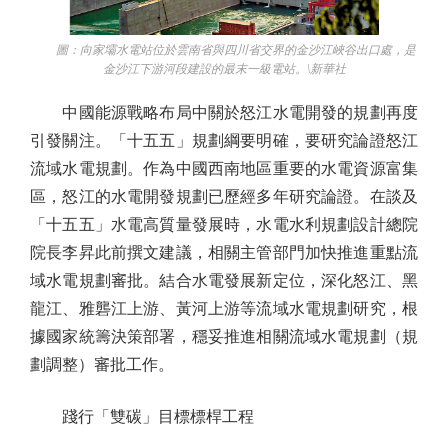
圖：向家壩水電站位於雲南省與四川省交界的金沙江峽谷出口處，是
金沙江下游河段建設的最末一級電站。\新華社
中國能源戰略布局中關於怒江水電開發的規劃再度
引發關注。「十五五」規劃綱要明確，要研究論證怒江
流域水電規劃。作為中國西南地區重要的水電資源富集
區，怒江的水電開發規劃已歷經多年研究論證。在談及
「十五五」水電高質量發展時，水電水利規劃設計總院
院長李昇此前撰文建議，相關主管部門加快推進重點流
域水電規劃審批。結合水電發展新定位，深化怒江、黑
龍江、雅礱江上游、黃河上游等流域水電規劃研究，根
據國家統籌決策部署，穩妥推進相關流域水電規劃（規
劃調整）審批工作。
踐行「雙碳」目標標桿工程