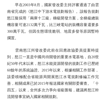
早在2003年8月，國家發改委主持評審通過了由雲
南省完成的《怒江中下游水電規劃報告》。該報告規劃
怒江擬採用「兩庫十三級」梯級開發方案，全梯級總裝
機容量可達2132萬千瓦，比三峽電站的裝機容量還要多
300萬千瓦。但因生態環境脆弱、地震多發等原因暫時
擱置。
雲南怒江州發改委此前在回應政協委員提案時提
到，怒江一直是中國尚待開發的重要水電基地，自20世
紀50年代末以來，怒江水能資源開發的規劃工作已歷經
60餘年的系統論證。2015年以來，根據相關工作部署，
該委積極配合省能源局開展怒江水電規劃修編工作完
善，相關成果已於2015年報送國家有關部委審查。「十
四五」以來，全州多次力爭向省級匯報，建議將怒江幹
流開發事宜納入國家相關規劃。