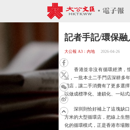
記者手記/環保融
大公報 A3：內地
2026-04-26
香港並非沒有循環經濟，惜物、
店，一批本土二手門店深耕多年，
開店，讓二手消費有了更多選擇
以做成標準化、連鎖化、一站式
深圳則恰好補上了這塊缺口。
方米的大型循環店，把線上生態
化的循環模式，正是香港市場難