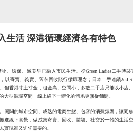
入生活 深港循環經濟各有特色
環保、減廢早已融入市民生活。從Green Ladies二手時
以寄賣、義賣、舊衣回收踐行循環理念；日本二手連鎖2nd S
。但香港寸土寸金，租金高、空間小，多數二手店只能以小店
的大型循環空間，線上線下一體化的體系更無從鋪開。
開闊的城市空間、成熟的電商生態、包容的消費氛圍，讓閒魚
搬進線下實景，做成集寄賣、回收、體驗、社交於一體的生活
以實現卻又迫切需要的。