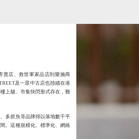
裝寄賣店、救世軍家品店到樂施商
TREET及一眾中古店也陸續在港
、樓上舖、市集快閃形式存在，難
、多抓魚等品牌得以落地數千平
空間。這種規模化、標準化、網絡