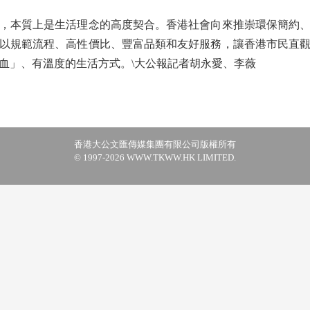
本質上是生活理念的高度契合。香港社會向來推崇環保簡約、
以規範流程、高性價比、豐富品類和友好服務，讓香港市民直
血」、有溫度的生活方式。\大公報記者胡永愛、李薇
香港大公文匯傳媒集團有限公司版權所有
© 1997-2026 WWW.TKWW.HK LIMITED.