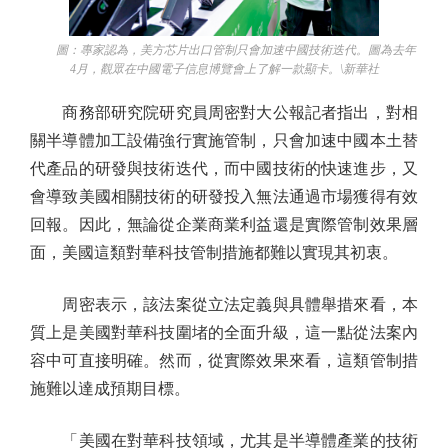
圖：專家認為，美方芯片出口管制只會加速中國技術迭代。圖為去年
4月，觀眾在中國電子信息博覽會上了解一款顯卡。\新華社
商務部研究院研究員周密對大公報記者指出，對相
關半導體加工設備強行實施管制，只會加速中國本土替
代產品的研發與技術迭代，而中國技術的快速進步，又
會導致美國相關技術的研發投入無法通過市場獲得有效
回報。因此，無論從企業商業利益還是實際管制效果層
面，美國這類對華科技管制措施都難以實現其初衷。
周密表示，該法案從立法定義與具體舉措來看，本
質上是美國對華科技圍堵的全面升級，這一點從法案內
容中可直接明確。然而，從實際效果來看，這類管制措
施難以達成預期目標。
「美國在對華科技領域，尤其是半導體產業的技術