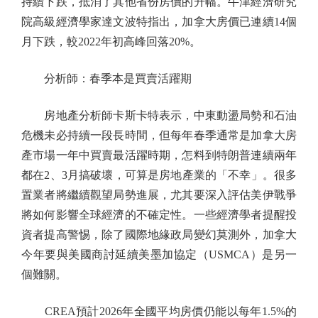
持續下跌，抵消了其他省份房價的升幅。牛津經濟研究
院高級經濟學家達文波特指出，加拿大房價已連續14個
月下跌，較2022年初高峰回落20%。
分析師：春季本是買賣活躍期
房地產分析師卡斯卡特表示，中東動盪局勢和石油
危機未必持續一段長時間，但每年春季通常是加拿大房
產市場一年中買賣最活躍時期，怎料到特朗普連續兩年
都在2、3月搞破壞，可算是房地產業的「不幸」。很多
置業者將繼續觀望局勢進展，尤其要深入評估美伊戰爭
將如何影響全球經濟的不確定性。一些經濟學者提醒投
資者提高警惕，除了國際地緣政局變幻莫測外，加拿大
今年要與美國商討延續美墨加協定（USMCA）是另一
個難關。
CREA預計2026年全國平均房價仍能以每年1.5%的