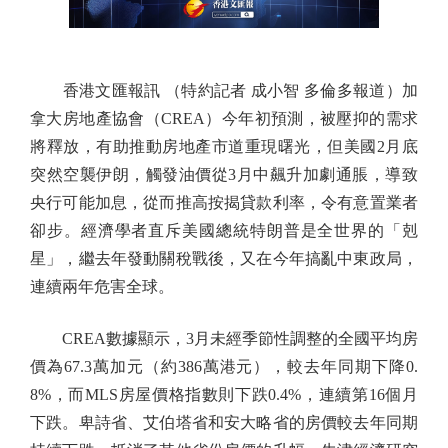
香港文匯報訊 （特約記者 成小智 多倫多報道）加
拿大房地產協會（CREA）今年初預測，被壓抑的需求
將釋放，有助推動房地產市道重現曙光，但美國2月底
突然空襲伊朗，觸發油價從3月中飆升加劇通脹，導致
央行可能加息，從而推高按揭貸款利率，令有意置業者
卻步。經濟學者直斥美國總統特朗普是全世界的「剋
星」，繼去年發動關稅戰後，又在今年搞亂中東政局，
連續兩年危害全球。
CREA數據顯示，3月未經季節性調整的全國平均房
價為67.3萬加元（約386萬港元），較去年同期下降0.
8%，而MLS房屋價格指數則下跌0.4%，連續第16個月
下跌。卑詩省、艾伯塔省和安大略省的房價較去年同期