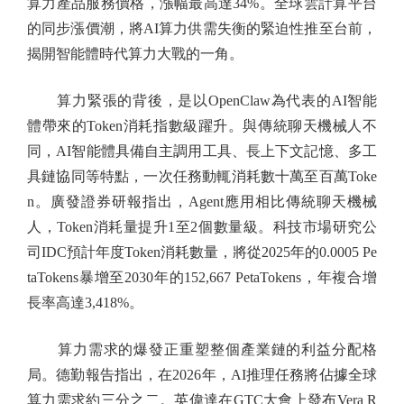
算力產品服務價格，漲幅最高達34%。全球雲計算平台
的同步漲價潮，將AI算力供需失衡的緊迫性推至台前，
揭開智能體時代算力大戰的一角。
算力緊張的背後，是以OpenClaw為代表的AI智能
體帶來的Token消耗指數級躍升。與傳統聊天機械人不
同，AI智能體具備自主調用工具、長上下文記憶、多工
具鏈協同等特點，一次任務動輒消耗數十萬至百萬Toke
n。廣發證券研報指出，Agent應用相比傳統聊天機械
人，Token消耗量提升1至2個數量級。科技市場研究公
司IDC預計年度Token消耗數量，將從2025年的0.0005 Pe
taTokens暴增至2030年的152,667 PetaTokens，年複合增
長率高達3,418%。
算力需求的爆發正重塑整個產業鏈的利益分配格
局。德勤報告指出，在2026年，AI推理任務將佔據全球
算力需求約三分之二。英偉達在GTC大會上發布Vera R