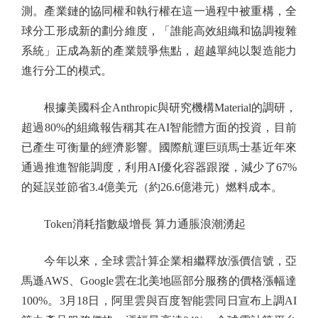
測。產業鏈的協同權和執行權在這一過程中被重構，全
球分工形成新的劃分維度，「誰能高效組織和協調複雜
系統」正成為新的產業競爭焦點，超越單純以製造能力
進行分工的模式。
根據美國科企Anthropic與研究機構Material的調研，
超過80%的組織報告稱其在AI智能體方面的投資，目前
已產生可衡量的經濟影響。國際航運巨頭馬士基近年來
通過推進智能調度，利用AI優化容器跟蹤，減少了67%
的延誤並節省3.4億美元（約26.6億港元）燃料成本。
Token消耗指數級增長 算力通脹浪潮湧起
今年以來，全球雲計算企業相繼釋放漲價信號，亞
馬遜AWS、Google雲在北美地區部分服務的價格漲幅達
100%。3月18日，阿里雲與百度智能雲同日宣布上調AI