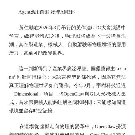
Agent應用前瞻 物理AI崛起
黃仁勳在2026年3月舉行的英偉達GTC大會演講中
預言，繼智能體AI之後，物理AI將成為下一波增長浪
潮，其在製造業、機械人、自動駕駛等物理領域的應用
潛力，甚至可能改變世界。
這一判斷得到了產業界廣泛呼應。圖靈獎得主LeCu
n的判斷直指核心：大語言模型是條死路，因為它無法
真正理解物理世界如何運作。今年2月，宇樹科技通過
「Dimensional」項目，將OpenClaw與G1人形機械人集
成，首次讓機械人能夠理解空間和時間：它能感知周遭
環境並留存時空記憶。
在這場從虛擬走向物理的變革中，OpenClaw扮演
着獨特的角色。國盛證券研報指出，OpenClaw填補了