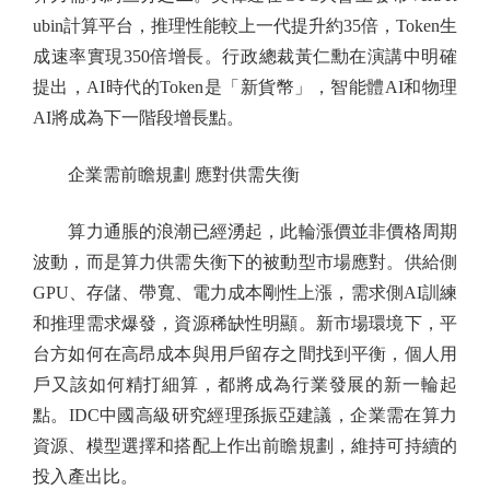
ubin計算平台，推理性能較上一代提升約35倍，Token生
成速率實現350倍增長。行政總裁黃仁勳在演講中明確
提出，AI時代的Token是「新貨幣」，智能體AI和物理
AI將成為下一階段增長點。
企業需前瞻規劃 應對供需失衡
算力通脹的浪潮已經湧起，此輪漲價並非價格周期
波動，而是算力供需失衡下的被動型市場應對。供給側
GPU、存儲、帶寬、電力成本剛性上漲，需求側AI訓練
和推理需求爆發，資源稀缺性明顯。新市場環境下，平
台方如何在高昂成本與用戶留存之間找到平衡，個人用
戶又該如何精打細算，都將成為行業發展的新一輪起
點。IDC中國高級研究經理孫振亞建議，企業需在算力
資源、模型選擇和搭配上作出前瞻規劃，維持可持續的
投入產出比。