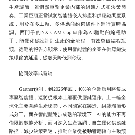
生產環節，卻悄然重塑企業內部的組織方式和決策節
奏。工業巨頭正嘗試將智能體嵌入排產和供應鏈調度系
統，用於在多工廠、多供應商約束條件下進行實時協
調。西門子的NX CAM Copilot作為AI驅動的編程助
手，能優化從設計到生產的全流程，有效突破編程瓶
頸。德勤的報告亦顯示，使用智能體的企業在供應鏈決
策環節的延遲，從數天降低到秒級。
協同效率成關鍵
Gartner預測，到2026年底，40%的企業應用將集成
專屬智能體，這將從根本上顛覆供應鏈運作。上一輪全
球化主要圍繞生產環節，不同國家在製造、組裝環節形
成分工。而在智能體逐步成熟的環境下，AI的能力不再
僅限於數據分析，而可深入生產協調，自主優化供應鏈
路徑，減少決策延遲，推動企業從被動響應轉向主動預