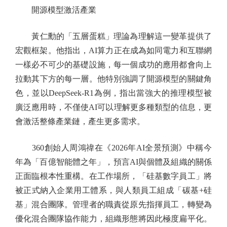
開源模型激活產業
黃仁勳的「五層蛋糕」理論為理解這一變革提供了
宏觀框架。他指出，AI算力正在成為如同電力和互聯網
一樣必不可少的基礎設施，每一個成功的應用都會向上
拉動其下方的每一層。他特別強調了開源模型的關鍵角
色，並以DeepSeek-R1為例，指出當強大的推理模型被
廣泛應用時，不僅使AI可以理解更多種類型的信息，更
會激活整條產業鏈，產生更多需求。
360創始人周鴻禕在《2026年AI全景預測》中稱今
年為「百億智能體之年」，預言AI與個體及組織的關係
正面臨根本性重構。在工作場所，「硅基數字員工」將
被正式納入企業用工體系，與人類員工組成「碳基+硅
基」混合團隊。管理者的職責從原先指揮員工，轉變為
優化混合團隊協作能力，組織形態將因此極度扁平化。