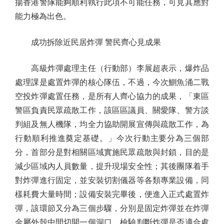
揚香港警隊能夠順利執行此項不可能任務，可見其應對
能力極為出色。
成功拆除近民居炸彈 警民齊心見成果
高級炸彈處理主任（行動部）李展超表示，爆炸品
處理課是處置炸彈的核心隊伍，不過，今次鰂魚涌二戰
空投炸彈處置任務，是所有人齊心協力的成果，「東區
警區負責民眾疏散工作，該區區議員、關愛隊、警方談
判組及無人機隊，均全力協助開展宣傳與疏散工作，為
行動順利推進奠定基礎。」今次行動主要分為三個部
分，首部分是對相關區域實施民眾疏散與封鎖，目的是
減少區域內人員數量，提升現場安全性；其後團隊着手
對炸彈進行固定，並安裝切割儀器等各類專業設備，同
樣耗費大量時間；設備安裝完畢後，便進入正式處置炸
彈，該環節又分為三個步驟，分別是固定炸彈並在炸彈
金屬外殼中間切開一個洞口、檢驗判斷炸彈是否適合處