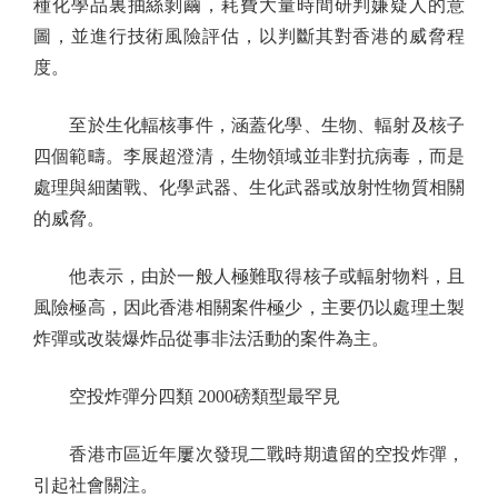
種化學品裏抽絲剝繭，耗費大量時間研判嫌疑人的意
圖，並進行技術風險評估，以判斷其對香港的威脅程
度。
至於生化輻核事件，涵蓋化學、生物、輻射及核子
四個範疇。李展超澄清，生物領域並非對抗病毒，而是
處理與細菌戰、化學武器、生化武器或放射性物質相關
的威脅。
他表示，由於一般人極難取得核子或輻射物料，且
風險極高，因此香港相關案件極少，主要仍以處理土製
炸彈或改裝爆炸品從事非法活動的案件為主。
空投炸彈分四類 2000磅類型最罕見
香港市區近年屢次發現二戰時期遺留的空投炸彈，
引起社會關注。