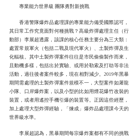
專業能力世界級 團隊勇對新挑戰
香港警隊爆炸品處理課的專業能力備受國際認可，
其日常工作究竟面對何種挑戰？高級炸彈處理主任（行
動部）李展超透露，該課的核心任務主要分為三大類：
處置常規軍火（包括二戰及現代軍火）、土製炸彈及生
化輻核。其中土製炸彈案件往往是市民偷偷製作而來，
且動機多樣，包括出於實驗、或用於勒索及打劫等非法
活動，過往後者案件較多，現在相對減少。2019年黑暴
期間需處理的土製炸彈案件規模不一，大型案件如屠龍
小隊、口岸爆炸案，以及小型的比如用煙花爆竹改裝的
裝置，或者用遙控手機引爆的裝置等。正因這些經歷，
加上處理大型炸彈經驗，「煉成」爆炸品處理課今天的
世界級水準。
李展超認為，黑暴期間每宗爆炸案都有不同的挑戰