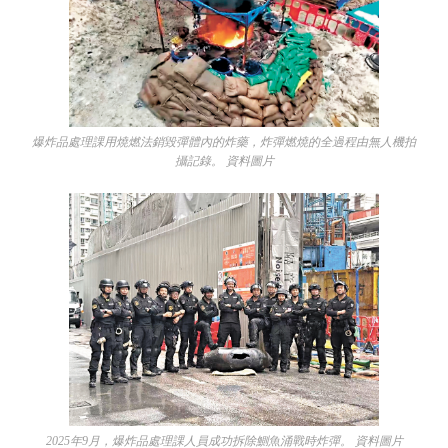
爆炸品處理課用燒燃法銷毀彈體內的炸藥，炸彈燃燒的全過程由無人機拍
攝記錄。 資料圖片
2025年9月，爆炸品處理課人員成功拆除鰂魚涌戰時炸彈。 資料圖片