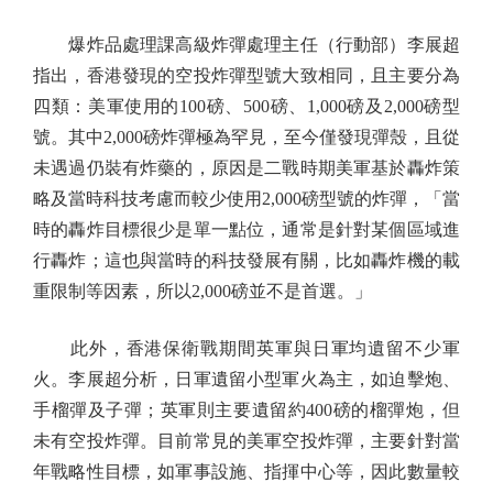
爆炸品處理課高級炸彈處理主任（行動部）李展超
指出，香港發現的空投炸彈型號大致相同，且主要分為
四類：美軍使用的100磅、500磅、1,000磅及2,000磅型
號。其中2,000磅炸彈極為罕見，至今僅發現彈殼，且從
未遇過仍裝有炸藥的，原因是二戰時期美軍基於轟炸策
略及當時科技考慮而較少使用2,000磅型號的炸彈，「當
時的轟炸目標很少是單一點位，通常是針對某個區域進
行轟炸；這也與當時的科技發展有關，比如轟炸機的載
重限制等因素，所以2,000磅並不是首選。」
此外，香港保衛戰期間英軍與日軍均遺留不少軍
火。李展超分析，日軍遺留小型軍火為主，如迫擊炮、
手榴彈及子彈；英軍則主要遺留約400磅的榴彈炮，但
未有空投炸彈。目前常見的美軍空投炸彈，主要針對當
年戰略性目標，如軍事設施、指揮中心等，因此數量較