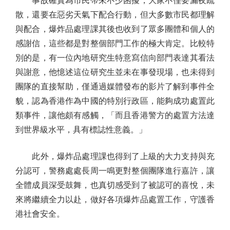
事故確實為市民帶來不少困擾，大家不僅要漏夜疏
散，還要在惡劣天氣下配合行動，但大多數市民都理解
與配合，爆炸品處理課其後也收到了眾多團體和個人的
感謝信，這些都是對整個部門工作的極大肯定。比較特
別的是，有一位內地研究生特意寫信向部門表達其看法
與謝意，他憶述這位研究生並未在事發現場，也未得到
團隊的直接幫助，僅通過媒體發布的影片了解到事件全
貌，認為香港作為中國的特別行政區，能夠成功處置此
類事件，讓他頗有感觸，「而且香港警方的處置方法達
到世界級水平，具有標誌性意義。」
此外，爆炸品處理課也得到了上級的大力支持與充
分認可，警務處處長周一鳴更對整個團隊進行嘉許，讓
全體成員深受鼓舞，也真切感受到了被認可的喜悅，未
來將繼續全力以赴，做好各項爆炸品處置工作，守護香
港社會安全。