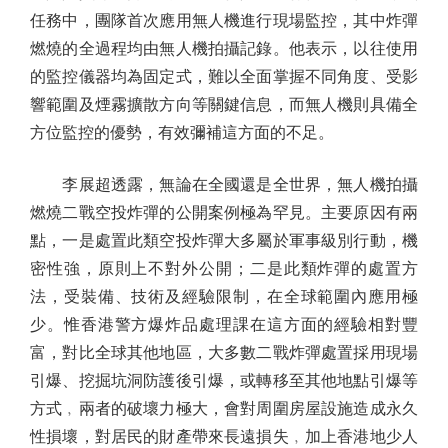
任務中，團隊首次應用無人機進行現場監控，其中炸彈
燃燒的全過程均由無人機拍攝記錄。他表示，以往使用
的監控儀器均為固定式，難以全面掌握不同角度、受影
響範圍及煙霧擴散方向等關鍵信息，而無人機則具備全
方位監控的優勢，有效彌補這方面的不足。
李展超透露，無論在全國還是全世界，無人機拍攝
燃燒二戰空投炸彈的公開案例極為罕見。主要原因有兩
點，一是處置此類空投炸彈大多屬於軍事級別行動，機
密性強，原則上不對外公開；二是此類炸彈的處置方
法，受裝備、技術及經驗限制，在全球範圍內應用極
少。惟香港警方爆炸品處理課在這方面的經驗相對豐
富，對比全球其他地區，大多數二戰炸彈處置採用現場
引爆、挖掘坑洞防護後引爆，或轉移至其他地點引爆等
方式﹐兩者的破壞力極大，會對周圍房屋設施造成永久
性損壞，對居民的財產帶來長遠損失﹐加上香港地少人