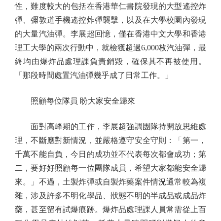
性，難度較大的包括在香港華仁書院發現的大型遙控炸
彈、彌敦道手機遙控炸彈襲擊，以及在大學校園內發現
的大量汽油彈。李展超回憶，僅在香港中文大學和香港
理工大學的兩次行動中，就檢獲超過6,000枚汽油彈，最
終均由爆炸品處理課負責銷毀，確保其不再被使用。
「那段時間處置汽油彈幾乎成了日常工作。」
照顧每位隊員 盼大家安全歸來
面對高峰期的工作，李展超強調團隊持開放思維處
理，不斷應對新情況，並嚴格遵守安全守則：「第一，
千萬不能自負，今日的成功並不代表每次都會成功；第
二，要好好照顧每一位團隊成員，希望大家都能安全歸
來。」不過，土製炸彈或自製炸藥案件情況通常較為複
雜，涉及許多不明化學品、狀態不明的半成品或成品炸
藥，甚至留有試爆痕跡。爆炸品處理課人員常需從上百