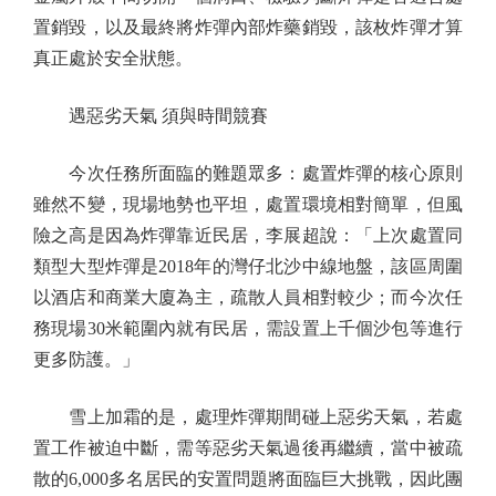
置銷毀，以及最終將炸彈內部炸藥銷毀，該枚炸彈才算
真正處於安全狀態。
遇惡劣天氣 須與時間競賽
今次任務所面臨的難題眾多：處置炸彈的核心原則
雖然不變，現場地勢也平坦，處置環境相對簡單，但風
險之高是因為炸彈靠近民居，李展超說：「上次處置同
類型大型炸彈是2018年的灣仔北沙中線地盤，該區周圍
以酒店和商業大廈為主，疏散人員相對較少；而今次任
務現場30米範圍內就有民居，需設置上千個沙包等進行
更多防護。」
雪上加霜的是，處理炸彈期間碰上惡劣天氣，若處
置工作被迫中斷，需等惡劣天氣過後再繼續，當中被疏
散的6,000多名居民的安置問題將面臨巨大挑戰，因此團