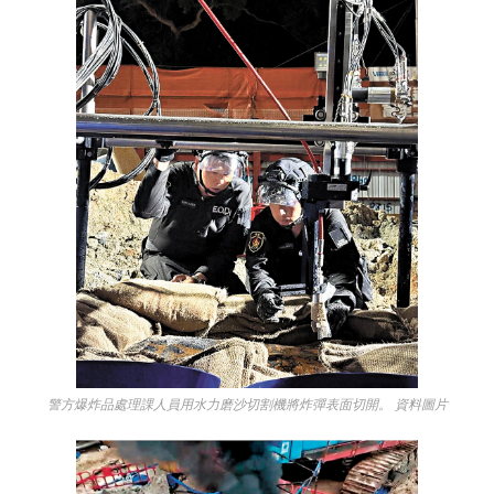
警方爆炸品處理課人員用水力磨沙切割機將炸彈表面切開。 資料圖片