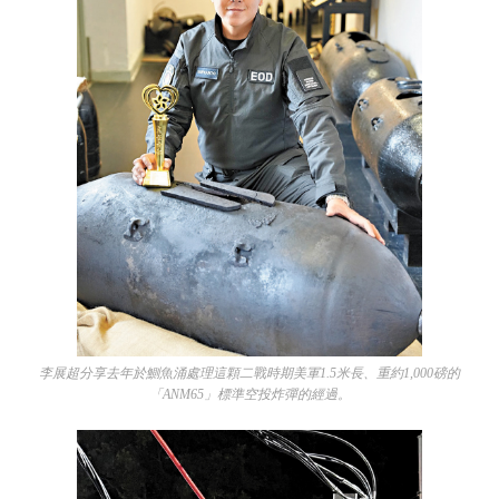
李展超分享去年於鰂魚涌處理這顆二戰時期美軍1.5米長、重約1,000磅的
「ANM65」標準空投炸彈的經過。