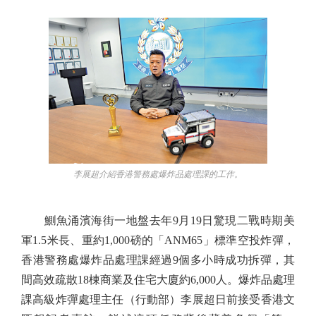
李展超介紹香港警務處爆炸品處理課的工作。
鰂魚涌濱海街一地盤去年9月19日驚現二戰時期美
軍1.5米長、重約1,000磅的「ANM65」標準空投炸彈，
香港警務處爆炸品處理課經過9個多小時成功拆彈，其
間高效疏散18棟商業及住宅大廈約6,000人。爆炸品處理
課高級炸彈處理主任（行動部）李展超日前接受香港文