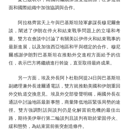
面和國際組織中加強協調與合作。
阿拉格齊當天上午與巴基斯坦陸軍參謀長穆尼爾會
談，闡述了伊朗在停火和結束戰爭問題上的立場和考
量。雙方在會談中討論了有關美以伊停火和結束戰事的
最新進展，以及加強西亞地區和平與穩定的合作。穆尼
爾感謝伊朗對巴基斯坦在推動外交進程方面給予的信
任，表示巴方將繼續進行斡旋，直至取得最終成果。
另一方面，埃及外長阿卜杜勒阿提24日與巴基斯坦
副總理兼外長達爾通電話，雙方就推動美國和伊朗重回
外交軌道交換意見。埃及外交部發聲明稱，兩國外長在
通話中討論地區最新事態，商量降低地區緊張局勢的途
徑。雙方強調對話與談判仍是化解當前危機的最佳出
路，期待美伊舉行第二輪談判且談判有助於鞏固停火、
緩和態勢，為結束當前衝突創造條件。