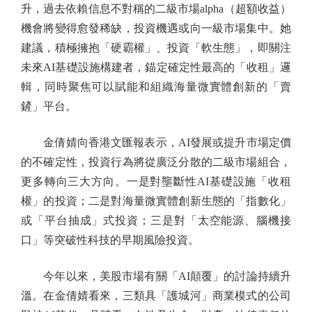
升，過去依賴信息不對稱的二級市場alpha（超額收益）
機會將變得愈發稀缺，投資機遇或向一級市場集中。她
建議，積極擁抱「硬霸權」、投資「軟生態」，即關注
未來AI基礎設施構建者，錨定確定性最高的「收租」邏
輯，同時聚焦可以賦能和組織海量微實體創新的「賣
鏟」平台。
金倩婧向香港文匯報表示，AI發展或提升市場定價
的不確定性，投資行為將從廣泛分散的二級市場組合，
更多轉向三大方向。一是對壟斷性AI基礎設施「收租
權」的投資；二是對海量微實體創新生態的「指數化」
或「平台抽成」式投資；三是對「太空能源、腦機接
口」等突破性科技的早期風險投資。
今年以來，美股市場有關「AI顛覆」的討論持續升
溫。在金倩婧看來，三類具「護城河」商業模式的公司