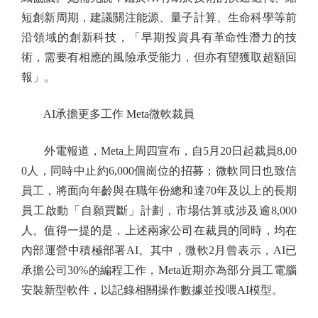
短創新周期，建議關注能源、量子計算、生命科學等前
沿領域的創新科技，「早期投資具有革命性潛力的技
術，需要有相應的風險承受能力，但亦有望獲取超額回
報」。
AI承擔更多工作 Meta微軟裁員
外電報道，Meta上周四宣布，自5月20日起裁員8,00
0人，同時中止約6,000個崗位的招募；微軟同日也致信
員工，將面向年齡與在職年份總和達70年及以上的長期
員工啟動「自願買斷」計劃，市場估算或涉及逾8,000
人。值得一提的是，上述兩家公司在裁員的同時，均在
內部運營中積極部署AI。其中，微軟2月曾表示，AI已
承擔公司30%的編程工作，Meta近期亦為部分員工電腦
安裝新型軟件，以記錄相關操作數據並投喂AI模型。