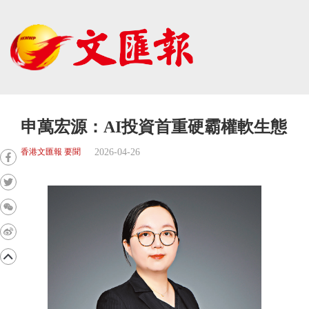
申萬宏源：AI投資首重硬霸權軟生態
2026-04-26
香港文匯報 要聞