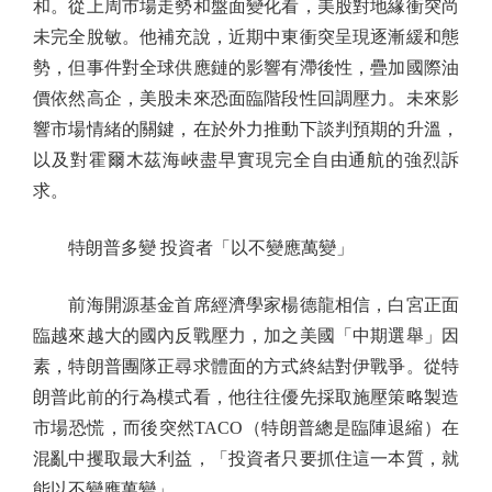
和。從上周市場走勢和盤面變化看，美股對地緣衝突尚
未完全脫敏。他補充說，近期中東衝突呈現逐漸緩和態
勢，但事件對全球供應鏈的影響有滯後性，疊加國際油
價依然高企，美股未來恐面臨階段性回調壓力。未來影
響市場情緒的關鍵，在於外力推動下談判預期的升溫，
以及對霍爾木茲海峽盡早實現完全自由通航的強烈訴
求。
特朗普多變 投資者「以不變應萬變」
前海開源基金首席經濟學家楊德龍相信，白宮正面
臨越來越大的國內反戰壓力，加之美國「中期選舉」因
素，特朗普團隊正尋求體面的方式終結對伊戰爭。從特
朗普此前的行為模式看，他往往優先採取施壓策略製造
市場恐慌，而後突然TACO（特朗普總是臨陣退縮）在
混亂中攫取最大利益，「投資者只要抓住這一本質，就
能以不變應萬變」。