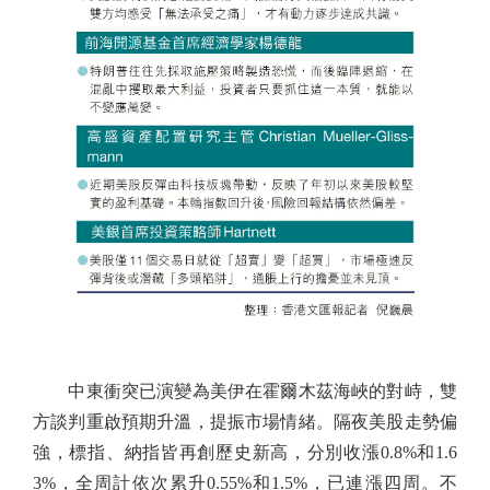
中東衝突已演變為美伊在霍爾木茲海峽的對峙，雙
方談判重啟預期升溫，提振市場情緒。隔夜美股走勢偏
強，標指、納指皆再創歷史新高，分別收漲0.8%和1.6
3%，全周計依次累升0.55%和1.5%，已連漲四周。不