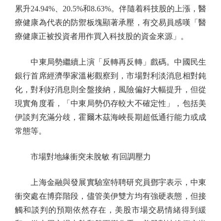
累升24.94%、20.5%和8.63%。伴隨着科技股的上漲，醫
療健康為代表的防禦板塊顯著承壓，有交易員感嘆「醫
療健康正被投資者用作買入科技股的資金來源」。
中東局勢繼續上演「反轉再反轉」戲碼。中國民生
銀行首席經濟學家溫彬觀察到，市場對利淡消息相對鈍
化，對利好消息則全盤接納，風險偏好大幅提升，但從
現實角度看，「中東局勢仍存較大不確定性」，包括美
伊談判充滿分歧，霍爾木茲海峽長期超低通行能力或成
常態等。
市場對地緣衝突未脫敏 有回調壓力
上海金融與發展實驗室特聘研究員鄧宇表示，中東
衝突處在博弈階段，儘管美伊雙方均有強硬表態，但接
觸和談判的預期依然存在，美股市場交易情緒得到緩