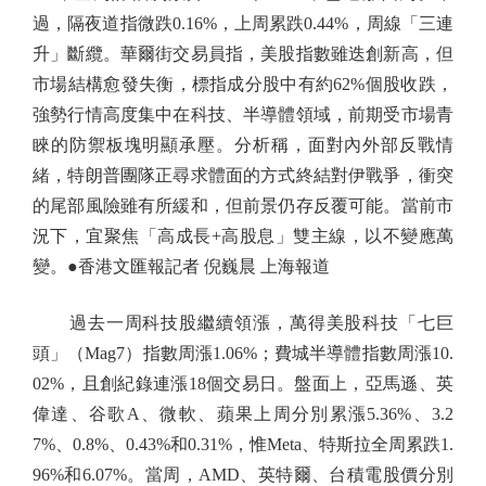
過，隔夜道指微跌0.16%，上周累跌0.44%，周線「三連
升」斷纜。華爾街交易員指，美股指數雖迭創新高，但
市場結構愈發失衡，標指成分股中有約62%個股收跌，
強勢行情高度集中在科技、半導體領域，前期受市場青
睞的防禦板塊明顯承壓。分析稱，面對內外部反戰情
緒，特朗普團隊正尋求體面的方式終結對伊戰爭，衝突
的尾部風險雖有所緩和，但前景仍存反覆可能。當前市
況下，宜聚焦「高成長+高股息」雙主線，以不變應萬
變。●香港文匯報記者 倪巍晨 上海報道
過去一周科技股繼續領漲，萬得美股科技「七巨
頭」（Mag7）指數周漲1.06%；費城半導體指數周漲10.
02%，且創紀錄連漲18個交易日。盤面上，亞馬遜、英
偉達、谷歌A、微軟、蘋果上周分別累漲5.36%、3.2
7%、0.8%、0.43%和0.31%，惟Meta、特斯拉全周累跌1.
96%和6.07%。當周，AMD、英特爾、台積電股價分別