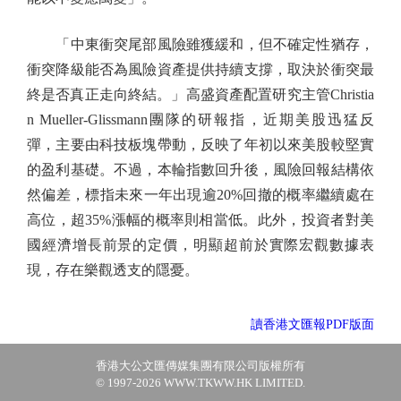
「中東衝突尾部風險雖獲緩和，但不確定性猶存，
衝突降級能否為風險資產提供持續支撐，取決於衝突最
終是否真正走向終結。」高盛資產配置研究主管Christia
n Mueller-Glissmann團隊的研報指，近期美股迅猛反
彈，主要由科技板塊帶動，反映了年初以來美股較堅實
的盈利基礎。不過，本輪指數回升後，風險回報結構依
然偏差，標指未來一年出現逾20%回撤的概率繼續處在
高位，超35%漲幅的概率則相當低。此外，投資者對美
國經濟增長前景的定價，明顯超前於實際宏觀數據表
現，存在樂觀透支的隱憂。
讀香港文匯報PDF版面
香港大公文匯傳媒集團有限公司版權所有
© 1997-2026 WWW.TKWW.HK LIMITED.