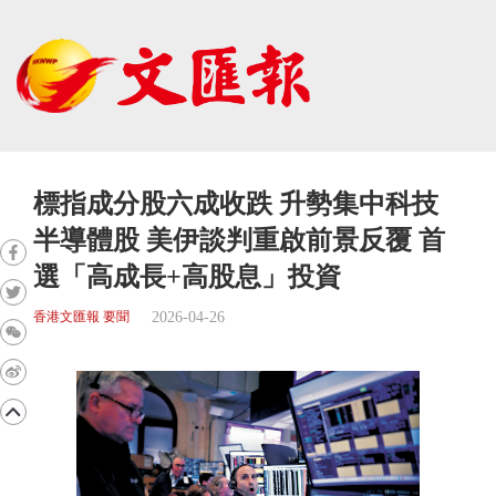
標指成分股六成收跌 升勢集中科技
半導體股 美伊談判重啟前景反覆 首
選「高成長+高股息」投資
2026-04-26
香港文匯報 要聞